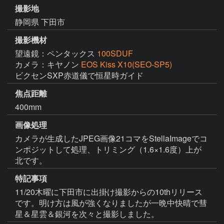
撮影地
静岡県 下田市
撮影機材
望遠鏡：ペンタックス
100SDUF
カメラ：キヤノン
EOS Kiss X10(SEO-SP5)
ビクセンSXP赤道儀で恒星時ガイド
焦点距離
400mm
画像処理
カメラが生成したJPEG画像21コマをStellaImageでコ
ンポジットして処理、トリミング（1.6×1.6度）上が
北です。
特記事項
11/20木曜に下田市に出掛け撮影からの10thリリース
です。明け方は風が強くなりましたが一晩中快晴で彗
星＆星雲＆銀河を次々と撮影しました。