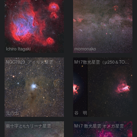
Ichiro Itagaki
momonako
NGC7023_アイリス星雲
M17散光星雲（μ250＆TOA130）
北の士
谷 明
南十字とηカリーナ星雲
M17 散光星雲 オメガ星雲