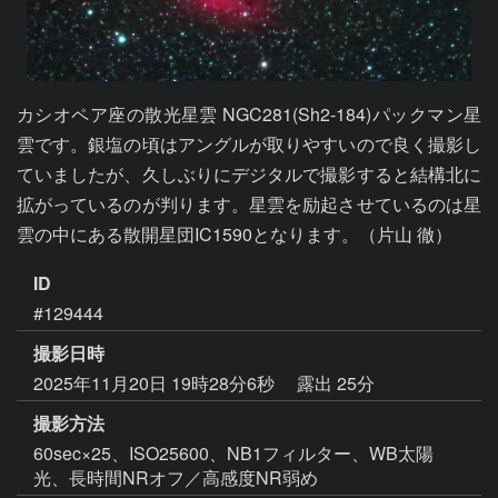
カシオペア座の散光星雲 NGC281(Sh2-184)パックマン星
雲です。銀塩の頃はアングルが取りやすいので良く撮影し
ていましたが、久しぶりにデジタルで撮影すると結構北に
拡がっているのが判ります。星雲を励起させているのは星
雲の中にある散開星団IC1590となります。（片山 徹）
ID
#129444
撮影日時
2025年11月20日 19時28分6秒
露出 25分
撮影方法
60sec×25、ISO25600、NB1フィルター、WB太陽
光、長時間NRオフ／高感度NR弱め