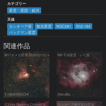
カテゴリー
星雲・星団・銀河
天体
カシオペア座
散光星雲
NGC281
Sh2-184
パックマン星雲
関連作品
M17オメガ星雲 2026/07/12
M8 干潟星雲 いて座
T-HASHIGUCHI
hltanaka
IC2944 Running Chicken Nebula
カシオペア座付近の空域 260720