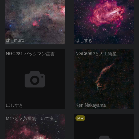
chi_muro
ほしすき
NGC281 パックマン星雲
NGC6992と人工衛星
ほしすき
Ken.Nakayama
PR
M17オメガ星雲 いて座