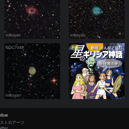
mikoyan
mikoyan
PR
NGC7048
mikoyan
llow
ストロアーツ
itter