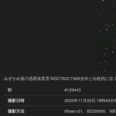
みずかめ座の惑星状星雲 NGC7923で665光年と比較的に
ID
#129443
撮影日時
2025年11月20日 18時40分
撮影方法
60sec×21、ISO256