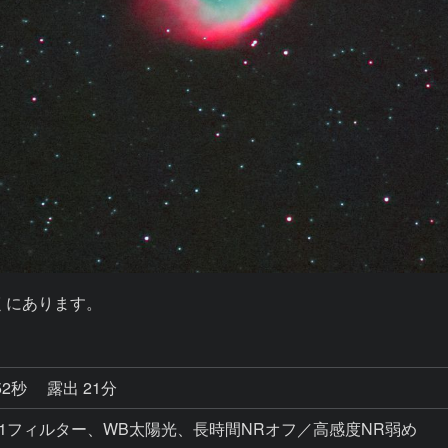
近くにあります。
52秒
露出 21分
00、NB1フィルター、WB太陽光、長時間NRオフ／高感度NR弱め