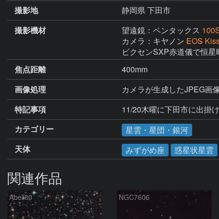
撮影地
静岡県 下田市
撮影機材
望遠鏡：ペンタックス
100
カメラ：キヤノン
EOS Kis
ビクセンSXP赤道儀で恒星
焦点距離
400mm
画像処理
カメラが生成したJPEG画像2
特記事項
11/20木曜に下田市に出
カテゴリー
星雲・星団・銀河
天体
みずがめ座
惑星状星雲
関連作品
Abell80
NGC7606