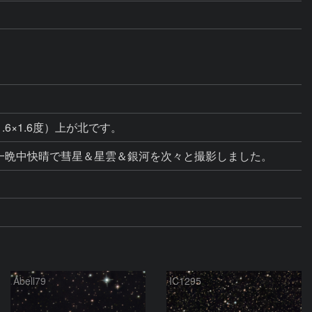
.6×1.6度）上が北です。
が一晩中快晴で彗星＆星雲＆銀河を次々と撮影しました。
Abell79
IC1295