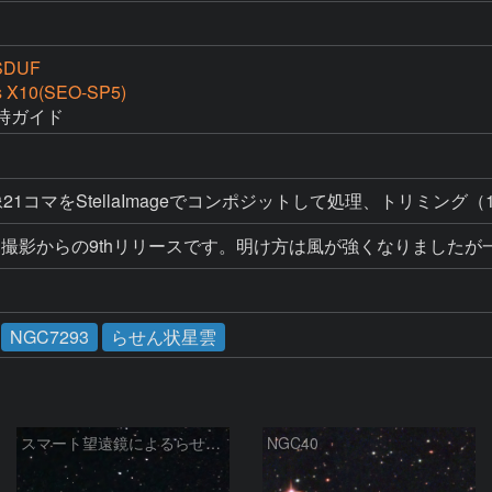
SDUF
s X10(SEO-SP5)
時ガイド
1コマをStellaImageでコンポジットして処理、トリミング（1
掛け撮影からの9thリリースです。明け方は風が強くなりました
NGC7293
らせん状星雲
スマート望遠鏡によるらせん星雲
NGC40