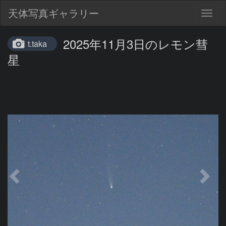
天体写真ギャラリー
Togg
navig
2025年11月3日のレモン彗
t.taka
星