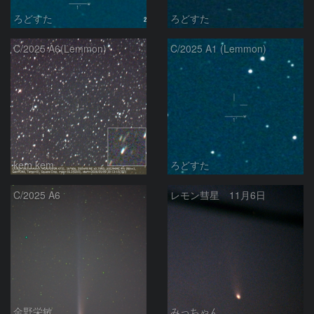
ろどすた
ろどすた
C/2025 A6(Lemmon)
C/2025 A1 (Lemmon)
kem.kem
ろどすた
C/2025 A6
レモン彗星 11月6日
金野栄敏
みっちゃん