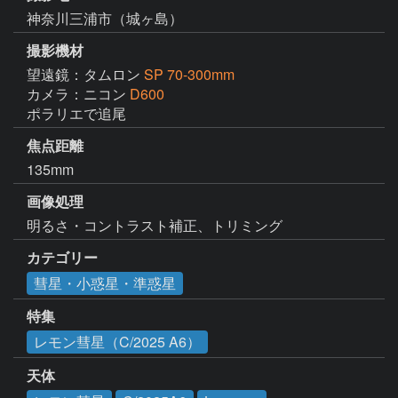
神奈川三浦市（城ヶ島）
撮影機材
望遠鏡：タムロン
SP 70-300mm
カメラ：ニコン
D600
ポラリエで追尾
焦点距離
135mm
画像処理
明るさ・コントラスト補正、トリミング
カテゴリー
彗星・小惑星・準惑星
特集
レモン彗星（C/2025 A6）
天体