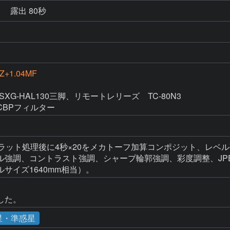
秒
露出 80秒
DZ+1.04MF
＋SXG-HAL130三脚、リモートレリーズ　TC-80N3

BPフィルター
ラット処理後に4秒×20をメカトーフ加算コンポジット、レベル強
ル強調、コントラスト強調、シャープ輪郭強調、彩度調整、JPE
サイズ1640mm相当）。
星・準惑星