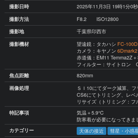
撮影日時
2025年11月3日 19時1分0
撮影方法
F8.2 ISO12800
撮影地
千葉県印西市
撮影機材
望遠鏡：タカハシ
FC-100
カメラ：キヤノン
6Dmark2
赤道儀：EM11 Temma2Z
フィルター：サイトロン　C
焦点距離
820mm
画像処理
ＳＩ10にてダーク減算、フ
CS6にてトリミング、レベ
リサイズ（トリミング：フル
特記事項
気温＋5.9℃　

カテゴリー
天体の接近
彗星・小惑