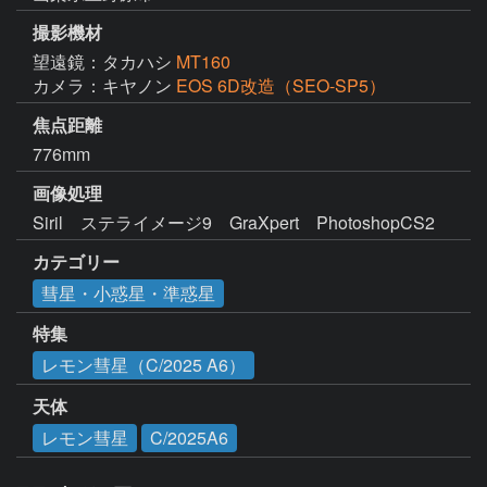
撮影機材
望遠鏡：タカハシ
MT160
カメラ：キヤノン
EOS 6D改造（SEO-SP5）
焦点距離
776mm
画像処理
Siril　ステライメージ9　GraXpert　PhotoshopCS2
カテゴリー
彗星・小惑星・準惑星
特集
レモン彗星（C/2025 A6）
天体
レモン彗星
C/2025A6