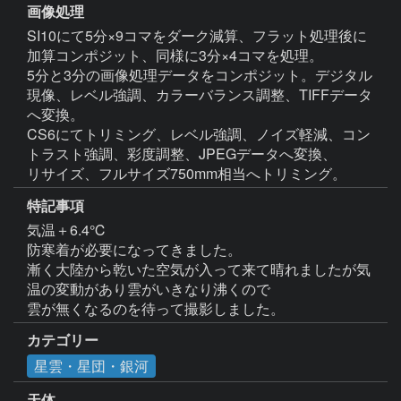
画像処理
SI10にて5分×9コマをダーク減算、フラット処理後に
加算コンポジット、同様に3分×4コマを処理。

5分と3分の画像処理データをコンポジット。デジタル
現像、レベル強調、カラーバランス調整、TIFFデータ
へ変換。

CS6にてトリミング、レベル強調、ノイズ軽減、コン
トラスト強調、彩度調整、JPEGデータへ変換、

リサイズ、フルサイズ750mm相当へトリミング。
特記事項
気温＋6.4℃　

防寒着が必要になってきました。

漸く大陸から乾いた空気が入って来て晴れましたが気
温の変動があり雲がいきなり沸くので

カテゴリー
星雲・星団・銀河
天体