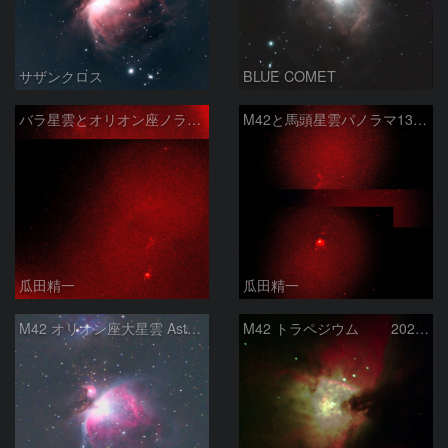
サザンクロス
BLUE COMET
バラ星雲とオリオン座ノラマ50mm
M42と馬頭星雲パノラマ135mm
瓜田精一
瓜田精一
M42 オリオン座大星雲 AstroTracer Type3の威力
M42 トラペジウム 2026-3-14