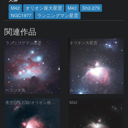
M42
オリオン座大星雲
M43
Sh2-279
NGC1977
ランニングマン星雲
関連作品
ランニングマン星雲
オリオン大星雲
ベランダ鳥
みっちゃん
夜空は宝石箱(オリオン座大星雲 M42) Seestar50
M42