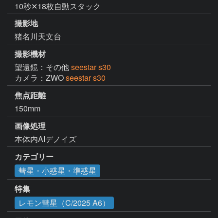
10秒✕18枚自動スタック
撮影地
猪名川天文台
撮影機材
望遠鏡：その他
seestar s30
カメラ：ZWO
seestar s30
焦点距離
150mm
画像処理
本体内AIデノイズ
カテゴリー
彗星・小惑星・準惑星
特集
レモン彗星（C/2025 A6）