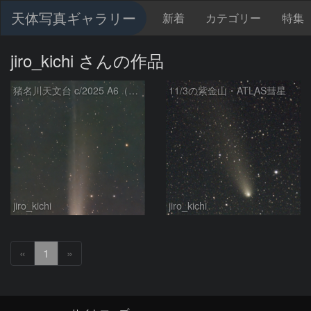
天体写真ギャラリー
新着
カテゴリー
特集
jiro_kichi さんの作品
猪名川天文台 c/2025 A6（Lemmon）
11/3の紫金山・ATLAS彗星
jiro_kichi
jiro_kichi
«
1
»