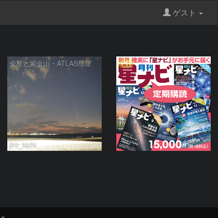
ゲスト
PR
金星と紫金山・ATLAS彗星
jiro_kichi