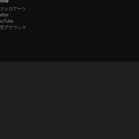
llow
ストロアーツ
itter
ouTube
空アナウンス