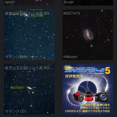
mono
Bonjiri
夜空は宝石箱(おとめ座 NGC5566) Seestar50
NGC7479
サザンクロス
mikoyan
PR
夜空は宝石箱(りゅう座 NGC6503) Seestar50
サザンクロス