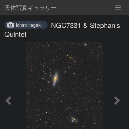
天体写真ギャラリー
Togg
navig
NGC7331 & Stephan’s
Ichiro Itagaki
Quintet