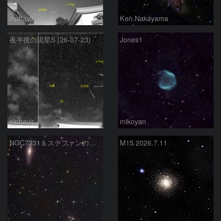
alphavir
Ken.Nakayama
夜半後の流星S (26-07-23)
Jones1
alphavir
mikoyan
NGC7331＆ステファンの五つ子
M15 2026.7.11