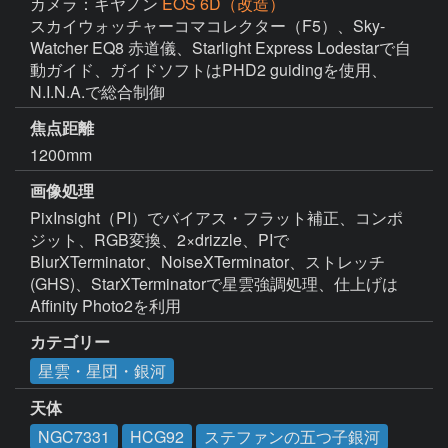
カメラ：キヤノン
EOS 6D（改造）
スカイウォッチャーコマコレクター（F5）、Sky-
Watcher EQ8 赤道儀、Starlight Express Lodestarで自
動ガイド、ガイドソフトはPHD2 guidingを使用、
N.I.N.A.で総合制御
焦点距離
1200mm
画像処理
PixInsight（PI）でバイアス・フラット補正、コンポ
ジット、RGB変換、2×drizzle、PIで
BlurXTerminator、NoiseXTerminator、ストレッチ
(GHS)、StarXTerminatorで星雲強調処理、仕上げは
Affinity Photo2を利用
カテゴリー
星雲・星団・銀河
天体
NGC7331
HCG92
ステファンの五つ子銀河