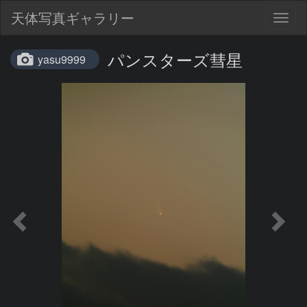
天体写真ギャラリー
Togg
navig
パンスターズ彗星
yasu9999