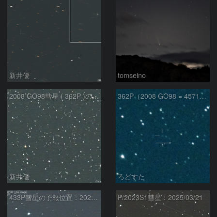
新井優
tomseino
2008 GO98彗星 ( 362P )の予報位置：2025/09/25
362P（2008 GO98 = 457175）
新井優
ろどすた
433P彗星の予報位置：2025/05/04
P/2023S1彗星：2025/03/21