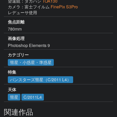
望遠鏡：タカハシ
TOA130
カメラ：富士フイルム
FinePix S3Pro
レデューサ使用
焦点距離
780mm
画像処理
Photoshop Elements 9
カテゴリー
彗星・小惑星・準惑星
特集
パンスターズ彗星（C/2011 L4）
天体
彗星
C/2011L4
関連作品