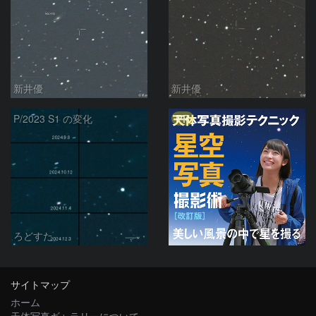
新井優
新井優
PR
P/2023 S1 の変化
ろどすた
サイトマップ
ホーム
天体写真ギャラリーについて