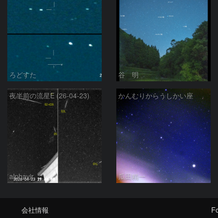
ろどすた
谷 明
夜半前の流星E (26-04-23)
かんむりからうしかい座
alphavir
瓜田精一
会社情報
Fo