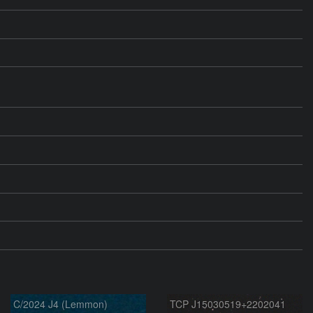
C/2024 J4 (Lemmon)
TCP J15030519+2202041