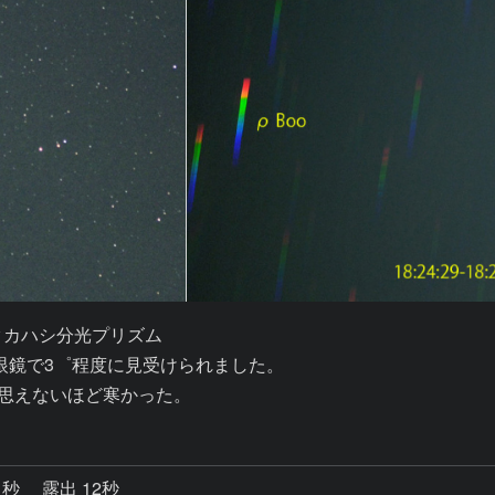
タカハシ分光プリズム

眼鏡で3゜程度に見受けられました。

は思えないほど寒かった。
1秒
露出 12秒