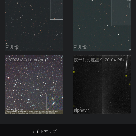
新井優
新井優
C/2025 A6(Lemmon)
夜半前の流星Z (26-04-25)
kem.kem
alphavir
サイトマップ