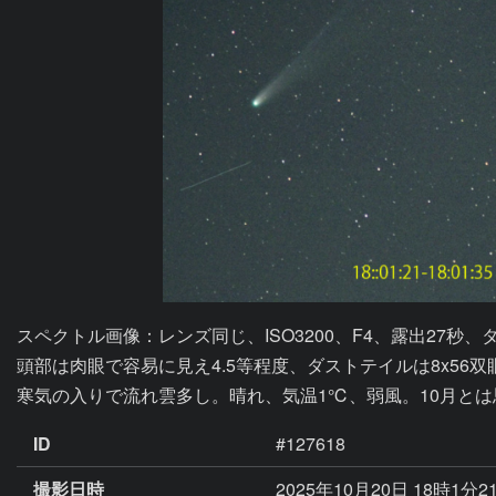
スペクトル画像：レンズ同じ、ISO3200、F4、露出27秒、
頭部は肉眼で容易に見え4.5等程度、ダストテイルは8x56双
寒気の入りで流れ雲多し。晴れ、気温1℃、弱風。10月と
ID
#127618
撮影日時
2025年10月20日 18時1分2