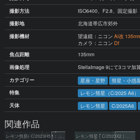
撮影方法
ISO6400、F2.8、固定撮影
撮影地
北海道帯広市郊外
撮影機材
望遠鏡：ニコン
Ai改 135mm
カメラ：ニコン
Df
焦点距離
135mm
画像処理
StellaImage 9にて3コマ
カテゴリー
星座・星野
彗星・小惑
特集
レモン彗星（C/2025 A6）
天体
レモン彗星
C/2025A6
関連作品
レモン彗星( C/2023H5 )：2026/05/20
レモン彗星 ( C/2023X2 ) の予報位置：2026/05/29