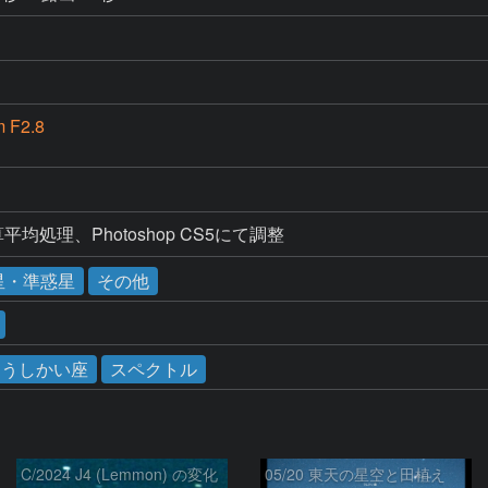
 F2.8
加算平均処理、Photoshop CS5にて調整
星・準惑星
その他
うしかい座
スペクトル
C/2024 J4 (Lemmon) の変化
05/20 東天の星空と田植え