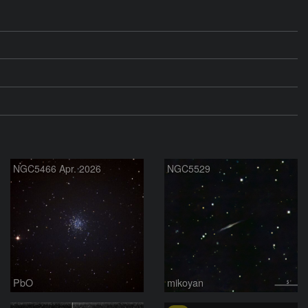
NGC5466 Apr. 2026
NGC5529
PbO
mikoyan