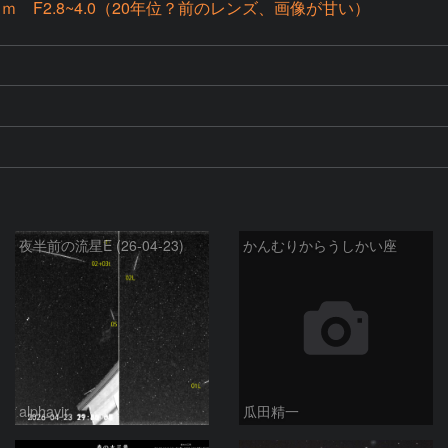
ｍｍ F2.8~4.0（20年位？前のレンズ、画像が甘い）
夜半前の流星E (26-04-23)
かんむりからうしかい座
alphavir
瓜田精一