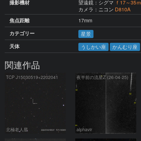
撮影機材
望遠鏡：シグマ
ｆ17～35
カメラ：ニコン
D810A
焦点距離
17mm
カテゴリー
星景
天体
うしかい座
かんむり座
関連作品
TCP J15030519+2202041
夜半前の流星Z (26-04-25)
北極老人星
alphavir