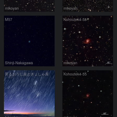
mikoyan
mikoyan
M57
Kohoutek4-55
Shinji-Nakagawa
mikoyan
昇るおうし座とぎょしゃ座
Kohoutek4-55