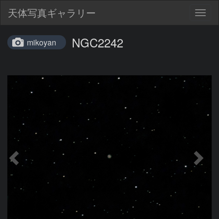
天体写真ギャラリー
Togg
navig
NGC2242
mikoyan