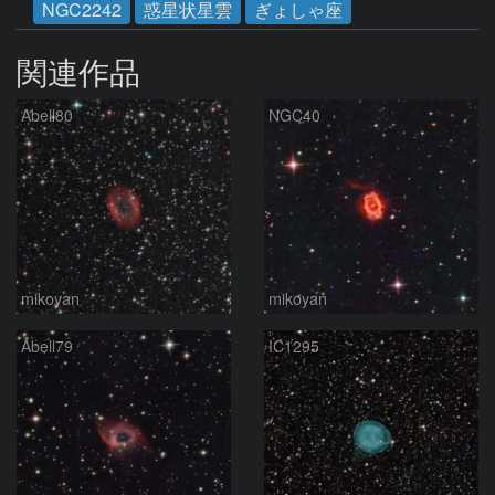
NGC2242
惑星状星雲
ぎょしゃ座
関連作品
Abell80
NGC40
mikoyan
mikoyan
Abell79
IC1295