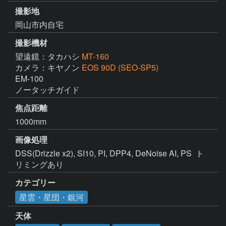
撮影地
岡山市内自宅
撮影機材
望遠鏡：タカハシ
MT-160
カメラ：キヤノン
EOS 90D (SEO-SP5)
EM-100

ノータッチガイド
焦点距離
1000mm
画像処理
DSS(Drizzle x2), SI10, PI, DPP4, DeNoise AI, PS  ト
リミングあり
カテゴリー
星雲・星団・銀河
天体