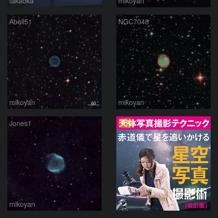
takaoka
mikoyan
Abell51
NGC7048
mikoyan
mikoyan
PR
Jones1
mikoyan