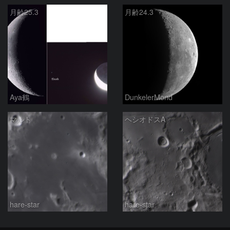
月齢25.3
月齢24.3
Aya鶴
DunkelerMond
マルト
ヘシオドスA
hare-star
hare-star