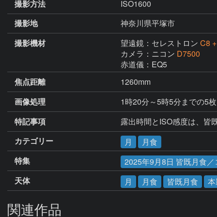
撮影方法
ISO1600
撮影地
神奈川県平塚市
撮影機材
望遠鏡：セレストロン
C8 
カメラ：ニコン
D7500
赤道儀：EQ5
焦点距離
1260mm
画像処理
1時20分～5時5分までの5
特記事項
露出時間とISO感度は、皆
カテゴリー
月
月食
特集
2025年9月8日 皆既月食
天体
月
月食
皆既月食
本
関連作品