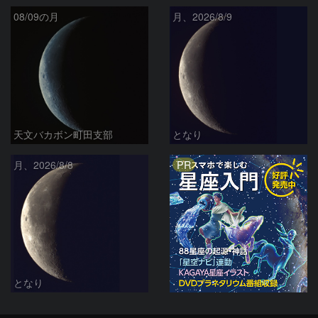
08/09の月
月、2026/8/9
天文バカボン町田支部
となり
PR
月、2026/8/8
となり