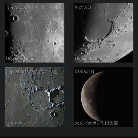
ラインホルト、ケプラー付近
虹の入江
DunkelerMond
DunkelerMond
月齢23.3のフラマウロ付近
08/08の月
ウィルキンソン
天文バカボン町田支部