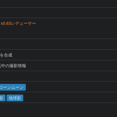
+ x0.63レデューサー
枚を合成
既中の撮影情報
／コーンムーン
影
地球影