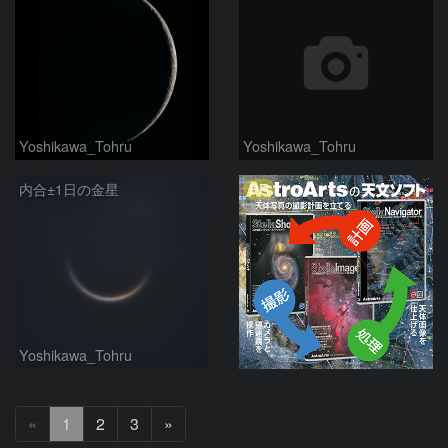
Yoshikawa_Tohru
Yoshikawa_Tohru
PR
内合±1日の金星
Yoshikawa_Tohru
次
«
1
2
3
»
へ