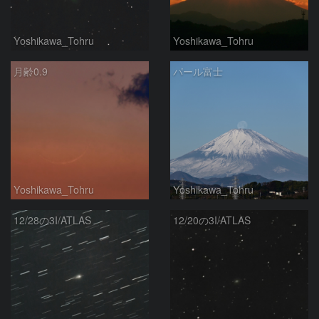
Yoshikawa_Tohru
Yoshikawa_Tohru
月齢0.9
パール富士
Yoshikawa_Tohru
Yoshikawa_Tohru
12/28の3I/ATLAS
12/20の3I/ATLAS