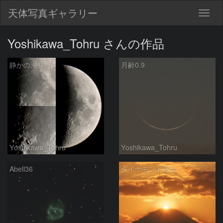
天体写真ギャラリー
Togg
navig
Yoshikawa_Tohru さんの作品
静かの海
月齢0.9
Yoshikawa_Tohru
Yoshikawa_Tohru
Abell36
ダイヤモンド富士