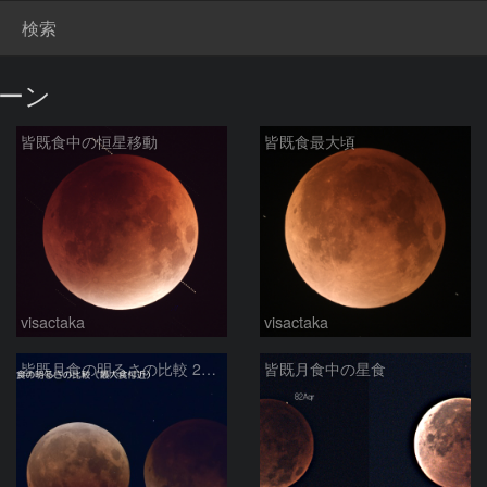
検索
ムーン
皆既食中の恒星移動
皆既食最大頃
visactaka
visactaka
皆既月食の明るさの比較 2022/11/8・2025/9/8
皆既月食中の星食