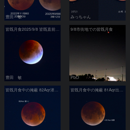
豊田 敏
みっちゃん
皆既月食2025/9/8 皆既直前のターコイズフリンジ
9/8市街地での皆既月食
豊田 敏
PbO
皆既月食中の掩蔽 82Aqr潜入 2025/9/8
皆既月食中の掩蔽 81Aqr出現 2025/9/8