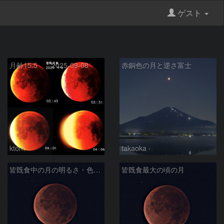
ゲスト
月齢15.5 2025-09-08
赤銅色の月と逆さ富士
ktom
takaoka
皆既食中の月の明るさ・色の変化
皆既食最大の頃の月