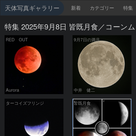
天体写真ギャラリー
新着
カテゴリー
特集
特集 2025年9月8日 皆既月食／コーン
RED OUT
9月7日の満月
Aurora
中井 健二
ターコイズフリンジ
皆既月食