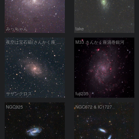
みっちゃん
take
夜空は宝石箱(さんかく座 M33) Seestar50
M33 さんかく座渦巻銀河
サザンクロス
fuji235
NGC925
NGC672 & IC1727