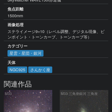
焦点距離
1500mm
画像処理
ステライメージ9+10（レベル調整、デジタル現像、ピ
カテゴリー
星雲・星団・銀河
天体
NGC925
さんかく座
関連作品
M33
M33 三角座銀河 三角座