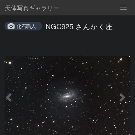
天体写真ギャラリー
Togg
navig
NGC925 さんかく座
化石職人