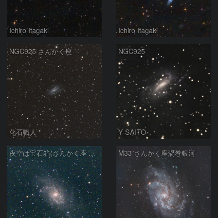
Ichiro Itagaki
Ichiro Itagaki
NGC925 さんかく座
NGC925
化石職人
Y-SAITO
夜空は宝石箱(さんかく座 M33) Seestar50
M33 さんかく座渦巻銀河