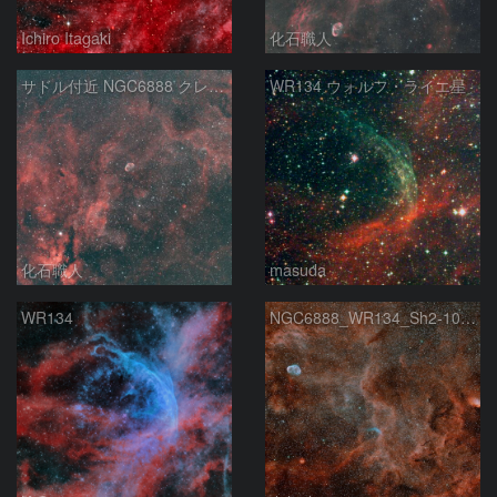
Ichiro Itagaki
化石職人
サドル付近 NGC6888 クレセント星雲 Sh2-101 チューリップ星雲 WR134 はくちょう座
WR134 ウォルフ・ライエ星
化石職人
masuda
WR134
NGC6888_WR134_Sh2-101 周辺