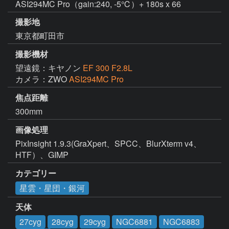
ASI294MC Pro（gain:240, -5℃）+ 180s x 66
撮影地
東京都町田市
撮影機材
望遠鏡：キヤノン
EF 300 F2.8L
カメラ：ZWO
ASI294MC Pro
焦点距離
300mm
画像処理
PixInsight 1.9.3(GraXpert、SPCC、BlurXterm v4、
HTF）、GIMP
カテゴリー
星雲・星団・銀河
天体
27cyg
28cyg
29cyg
NGC6881
NGC6883