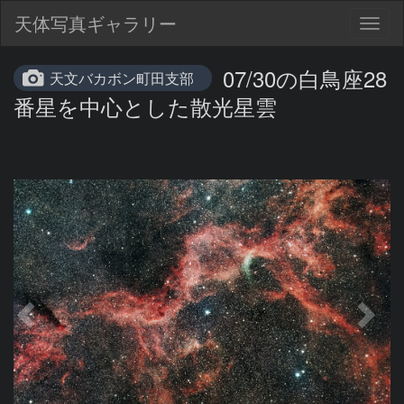
天体写真ギャラリー
Togg
navig
07/30の白鳥座28
天文バカボン町田支部
番星を中心とした散光星雲