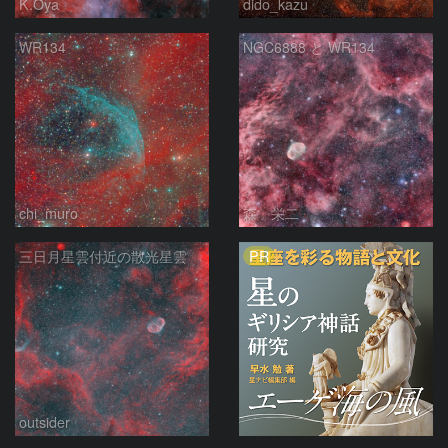
K.Oya
dido_kazu
WR134
NGC6888 と WR134
chi_muro
森 栄二
PR
三日月星雲付近の散光星雲
outsider