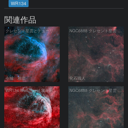
WR134
関連作品
クレセント星雲とチューリップ星雲の真ん中あたりにある星雲 NGC6883 ???
NGC6888 クレセント星雲 Sh2-101 チューリップ星雲 WR134 はくちょう座
今城 雅彦
化石職人
WR134 Wolf-Rayet Star Region In Cygnus
NGC6888 クレセント星雲 Sh2-101 チューリップ星雲 WR134 はくちょう座