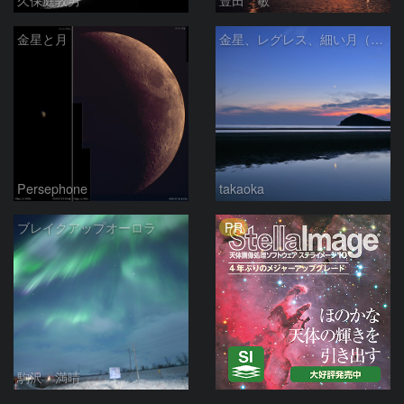
金星と月
金星、レグレス、細い月（７月１６日）
Persephone
takaoka
PR
ブレイクアップオーロラ
駒沢 満晴