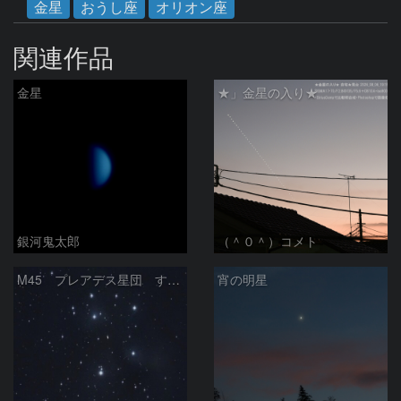
金星
おうし座
オリオン座
関連作品
金星
★」金星の入り★
銀河鬼太郎
（＾０＾）コメト
M45 プレアデス星団 すばる
宵の明星