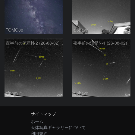
TOMO88
alphavir
夜半前の流星N-2 (26-08-02)
夜半前の流星N-1 (26-08-02)
alphavir
alphavir
サイトマップ
ホーム
天体写真ギャラリーについて
利用規約