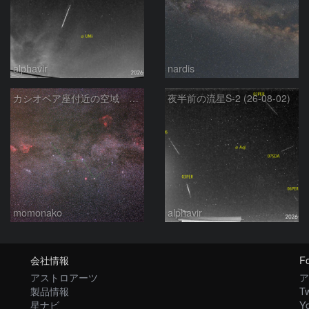
alphavir
nardis
カシオペア座付近の空域 260720
夜半前の流星S-2 (26-08-02)
momonako
alphavir
会社情報
Fo
アストロアーツ
ア
製品情報
Tw
星ナビ
Y