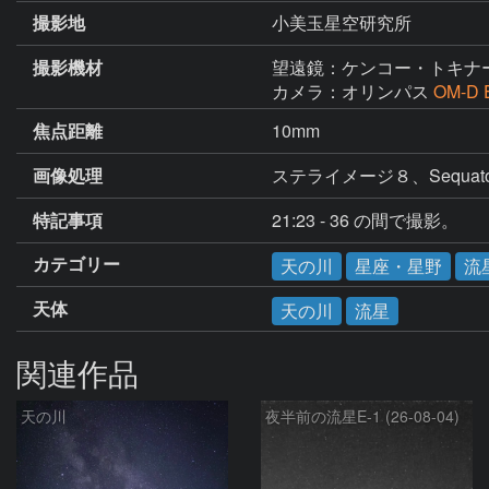
撮影地
小美玉星空研究所
撮影機材
望遠鏡：ケンコー・トキナ
カメラ：オリンパス
OM-D 
焦点距離
10mm
画像処理
ステライメージ８、Sequator、Wi
特記事項
21:23 - 36 の間で撮影。
カテゴリー
天の川
星座・星野
流
天体
天の川
流星
関連作品
天の川
夜半前の流星E-1 (26-08-04)