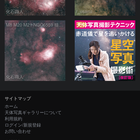
化石職人
r_usami
PR
M8 M20 M21 NGC6559 猫の手星雲 いて座
化石職人
サイトマップ
ホーム
天体写真ギャラリーについて
利用規約
ログイン/新規登録
お問い合わせ