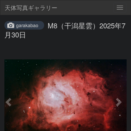
天体写真ギャラリー
Togg
navig
M8（干潟星雲）2025年7
garakabao
月30日