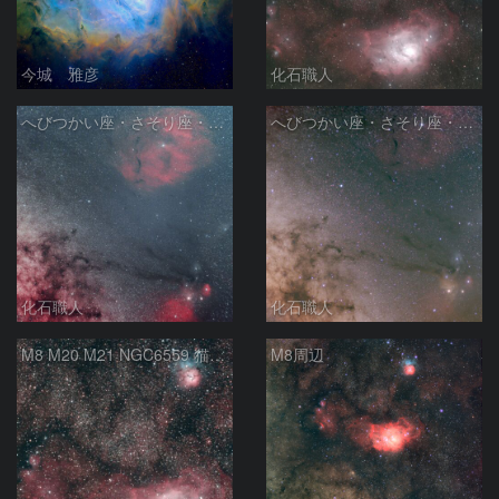
今城 雅彦
化石職人
へびつかい座・さそり座・いて座と天の川
へびつかい座・さそり座・いて座と天の川
化石職人
化石職人
M8 M20 M21 NGC6559 猫の手星雲 いて座
M8周辺