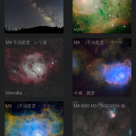
nardis
ktom
M8 干潟星雲 いて座
M8 (干潟星雲 ・ ラグーン（Lagoon）星雲)
hltanaka
今城 雅彦
M8 (干潟星雲 ・ ラグーン（Lagoon）星雲)
M8 M20 M21 NGC6559 猫の手星雲 いて座