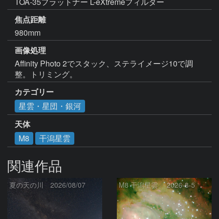
TOA-35フラットナー L-eXtremeフィルター
焦点距離
980mm
画像処理
Affinity Photo 2でスタック、ステライメージ10で調
整。トリミング。
カテゴリー
星雲・星団・銀河
天体
M8
干潟星雲
関連作品
夏の天の川 2026/08/07
M8 干潟星雲 2026-8-5