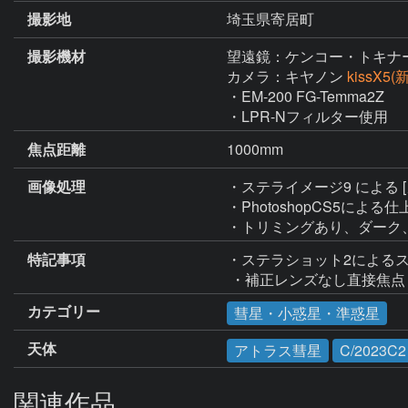
撮影地
埼玉県寄居町
撮影機材
望遠鏡：ケンコー・トキナ
カメラ：キヤノン
kissX5
・EM-200 FG-Temma2Z

・LPR-Nフィルター使用
焦点距離
1000mm
画像処理
・ステライメージ9 による
・PhotoshopCS5による仕
・トリミングあり、ダーク
特記事項
・ステラショット2によるス
 ・補正レンズなし直接焦点
カテゴリー
彗星・小惑星・準惑星
天体
アトラス彗星
C/2023C2
関連作品