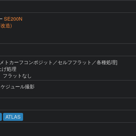
ー
SE200N
(新改造)
 [メトカーフコンポジット／セルフフラット／各種処理]

上げ処理

、フラットなし
ケジュール撮影

ATLAS