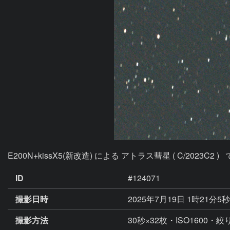
E200N+kissX5(新改造) による アトラス彗星 ( C/2023C2 )
ID
#124071
撮影日時
2025年7月19日 1時21分5
撮影方法
30秒×32枚・ISO1600・絞り