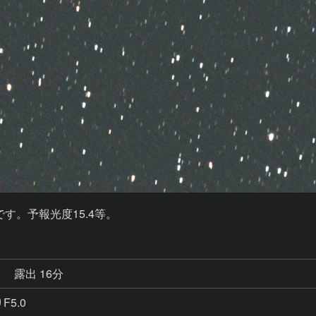
   です。予報光度15.4等。
秒
露出 16分
F5.0