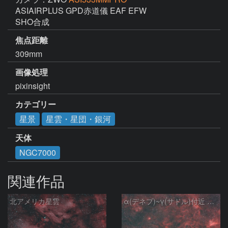
ASIAIRPLUS GPD赤道儀 EAF EFW

SHO合成
焦点距離
309mm
画像処理
pixinsight
カテゴリー
星景
星雲・星団・銀河
天体
NGC7000
関連作品
北アメリカ星雲
α(デネブ)~γ(サドル)付近 NGC7000 北アメリカ星雲 IC5067~5070 ペリカン星雲 Sh2-112 はくちょう座