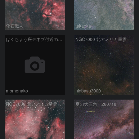
化石職人
takaoka
はくちょう座デネブ付近の空域 260720
NGC7000 北アメリカ星雲
momonako
ninbasu3000
NGC7000 北アメリカ星雲 IC5067~5070 ペリカン星雲 はくちょう座
夏の大三角 260718