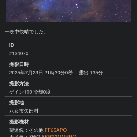
一晩中快晴でした。
ID
#124070
撮影日時
2025年7月23日 21時30分0秒
露出 135分
撮影方法
ゲイン100 冷却0度
撮影地
八女市矢部村
撮影機材
望遠鏡：その他
FF65APO
カメラ：ZWO
ASI533MMPRO