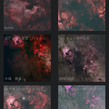
kuma-
化石職人
北アメリカ星雲，ペリカン星雲，サドル付近，クレセント星雲，網状星雲・・・etc
はくちょう座中心部
今城 雅彦
Alricha33
α(デネブ)~γ(サドル)付近 NGC7000 北アメリカ星雲 IC5067~5070 ペリカン星雲 はくちょう座
はくちょう座の散光星雲（１００ｍｍ）