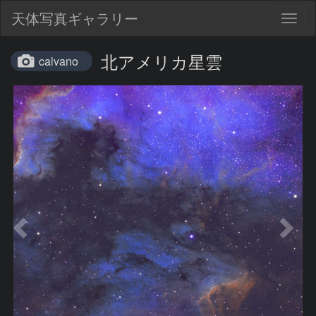
天体写真ギャラリー
Togg
navig
北アメリカ星雲
calvano