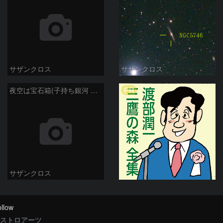
サザンクロス
サザンクロス
PR
夜空は宝石箱(子持ち銀河 M51) Seestar50
サザンクロス
llow
ストロアーツ