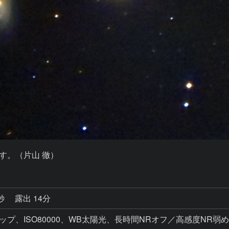
5 です。（片山 徹）
9秒
露出 14分
画クロップ、ISO80000、WB太陽光、長時間NRオフ／高感度NR弱め