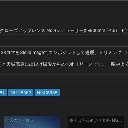
クローズアップレンズ No.4レデューサー(fl=900mm F4.5
8コマをStellaImageでコンポジットして処理、トリミング（0.
(PbO)と天城高原に出掛け撮影からの18thリリースです。一
81
NGC5982
NGC5985
北天のオーロラ
夜空は宝石箱(おとめ座 NGC5566) Seestar50