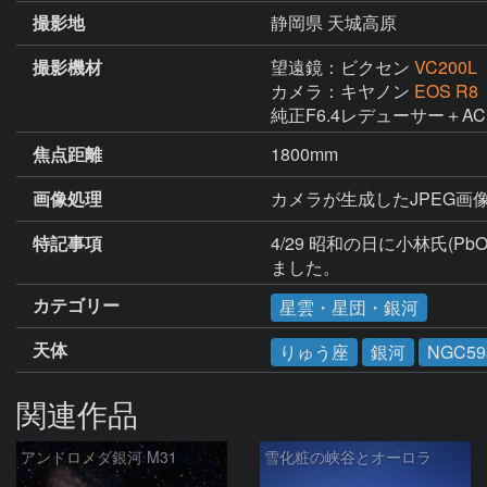
撮影地
静岡県 天城高原
撮影機材
望遠鏡：ビクセン
VC200L
カメラ：キヤノン
EOS R8
純正F6.4レデューサー＋AC
焦点距離
1800mm
画像処理
カメラが生成したJPEG画像2
特記事項
4/29 昭和の日に小林氏
ました。
カテゴリー
星雲・星団・銀河
天体
りゅう座
銀河
NGC59
関連作品
アンドロメダ銀河 M31
雪化粧の峡谷とオーロラ