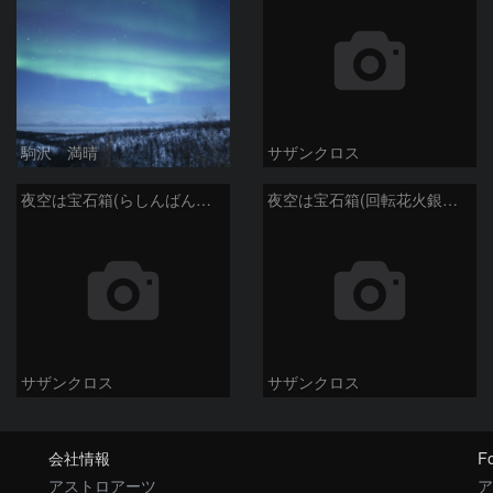
駒沢 満晴
サザンクロス
夜空は宝石箱(らしんばん座 NGC2613) Seestar50
夜空は宝石箱(回転花火銀河 M101) Seestar50
サザンクロス
サザンクロス
会社情報
Fo
アストロアーツ
ア