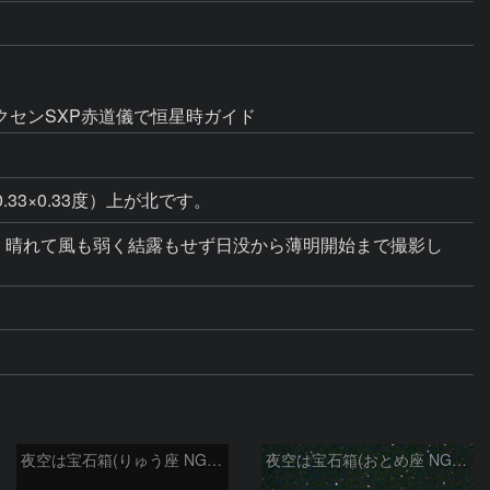
)、ビクセンSXP赤道儀で恒星時ガイド
33×0.33度）上が北です。
晩中よく晴れて風も弱く結露もせず日没から薄明開始まで撮影し
夜空は宝石箱(りゅう座 NGC6503) Seestar50
夜空は宝石箱(おとめ座 NGC5746) Seestar50