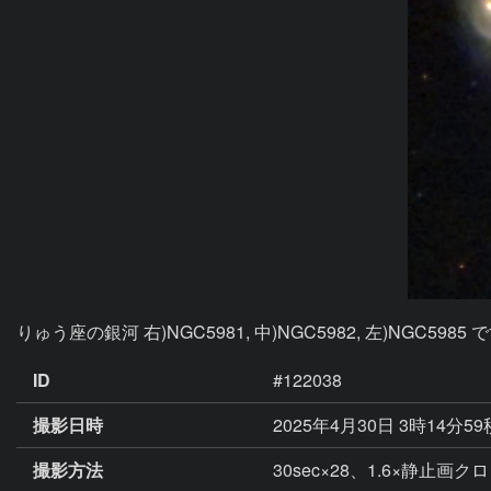
りゅう座の銀河 右)NGC5981, 中)NGC5982, 左)NGC598
ID
#122038
撮影日時
2025年4月30日 3時14分5
撮影方法
30sec×28、1.6×静止