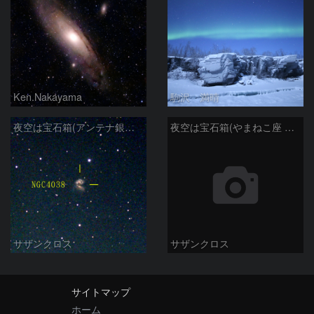
Ken.Nakayama
駒沢 満晴
夜空は宝石箱(アンテナ銀河 NGC4038) Seestar50
夜空は宝石箱(やまねこ座 NGC2683) Seestar50
サザンクロス
サザンクロス
サイトマップ
ホーム