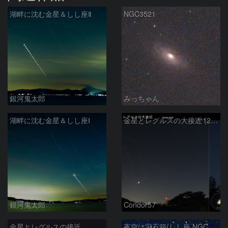
湖畔に沈む金星＆しし座Ⅱ
NGC3521
銀河鬼太郎
みっちゃん
湖畔に沈む金星＆しし座Ⅰ
金星とレグルスの大接近 (2026/07/09)
銀河鬼太郎
Condor57
金星とレグルスの接近 260709
夜空は宝石箱(しし座 NGC2903) Seestar50