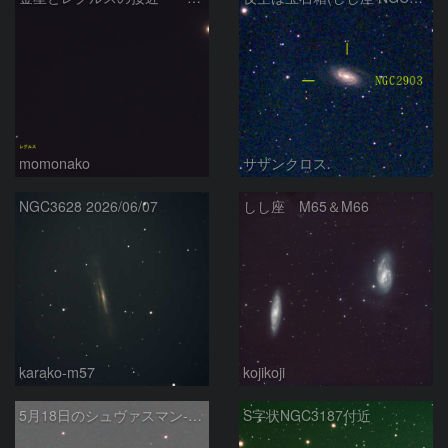
momonako
サザンクロス
NGC3628 2026/06/07
しし座 M65＆M66
karako-m57
kojikoji
5月18日のシュヴァスマン-ヴァハマン第1彗星（29P）
S字状NGC3187付近