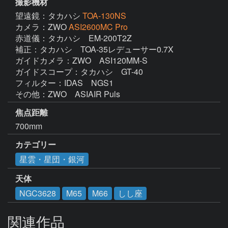
撮影機材
望遠鏡：タカハシ
TOA-130NS
カメラ：ZWO
ASI2600MC Pro
赤道儀：タカハシ　EM-200T2Z

補正：タカハシ　TOA-35レデューサー0.7X

ガイドカメラ：ZWO　ASI120MM-S

ガイドスコープ：タカハシ　GT-40

フィルター：IDAS　NGS1

その他：ZWO　ASIAIR Puls
焦点距離
700mm
カテゴリー
星雲・星団・銀河
天体
NGC3628
M65
M66
しし座
関連作品