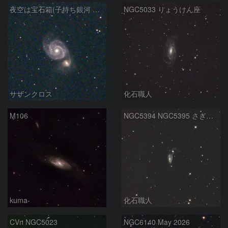
夜空は宝石箱(子持ち銀河 M51) Seestar50
NGC5033 りょうけん座
サザンクロス
化石職人
M106
NGC5394 NGC5395 さぎ銀河 りょうけん座
kuma-
化石職人
CVn NGC5023
NGC6140 May 2026