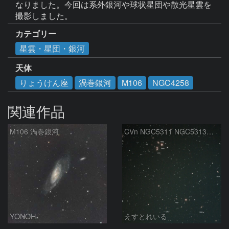
なりました。今回は系外銀河や球状星団や散光星雲を
撮影しました。
カテゴリー
星雲・星団・銀河
天体
りょうけん座
渦巻銀河
M106
NGC4258
関連作品
M106 渦巻銀河
CVn NGC5311 NGC5313付近
YONOH
えすとれいる