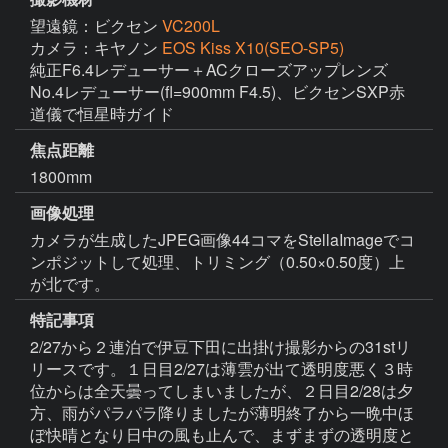
望遠鏡：ビクセン
VC200L
カメラ：キヤノン
EOS Kiss X10(SEO-SP5)
純正F6.4レデューサー＋ACクローズアップレンズ 
No.4レデューサー(fl=900mm F4.5)、ビクセンSXP赤
道儀で恒星時ガイド
焦点距離
1800mm
画像処理
カメラが生成したJPEG画像44コマをStellaImageでコ
ンポジットして処理、トリミング（0.50×0.50度）上
が北です。
特記事項
2/27から２連泊で伊豆下田に出掛け撮影からの31stリ
リースです。１日目2/27は薄雲が出て透明度悪く３時
位からは全天曇ってしまいましたが、２日目2/28は夕
方、雨がパラパラ降りましたが薄明終了から一晩中ほ
ぼ快晴となり日中の風も止んで、まずまずの透明度と