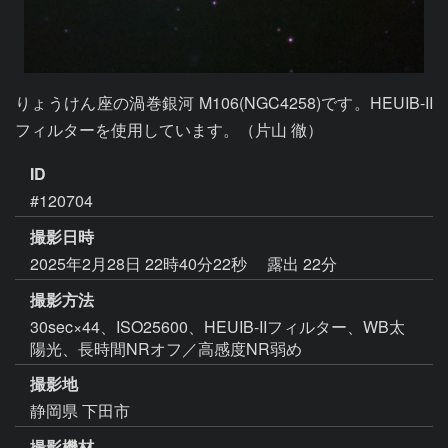
りょうけん座の渦巻銀河 M106(NGC4258)です。HEUIB-II
フィルターを使用しています。（片山 徹）
ID
#120704
撮影日時
2025年2月28日 22時40分22秒
露出 22分
撮影方法
30sec×44、ISO25600、HEUIB-IIフィルター、WB太
陽光、長時間NRオフ／高感度NR弱め
撮影地
静岡県 下田市
撮影機材