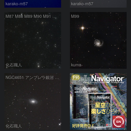
karako-m57
karako-m57
M87 M88 M89 M90 M91 マルカリアンの銀河鎖 おとめ座 かみのけ座
M99
化石職人
kuma-
PR
NGC4651 アンブレラ銀河 かみのけ座
化石職人