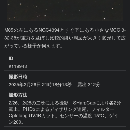
M85の左にあるNGC4394とすぐ下にある小さなMCG 3-
32-38が重力を及ぼし比較的淡い周辺が大きく変形して広
がっている様子が伺えます。
ID
#119943
撮影日時
2025年2月26日 21時18分13秒
露出 312分
撮影方法
2/26、2/28の二晩による撮影。SHarpCapにより各2分
露出。PHD2によるディザリング追尾。フィルター
Optolong UV/IRカット。センサーの温度-15℃、ゲイ
ン200。