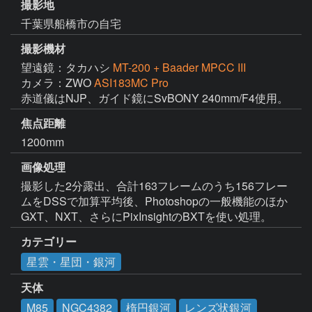
撮影地
千葉県船橋市の自宅
撮影機材
望遠鏡：タカハシ
MT-200 + Baader MPCC III
カメラ：ZWO
ASI183MC Pro
赤道儀はNJP、ガイド鏡にSvBONY 240mm/F4使用。
焦点距離
1200mm
画像処理
撮影した2分露出、合計163フレームのうち156フレー
ムをDSSで加算平均後、Photoshopの一般機能のほか
GXT、NXT、さらにPixInsightのBXTを使い処理。
カテゴリー
星雲・星団・銀河
天体
M85
NGC4382
楕円銀河
レンズ状銀河