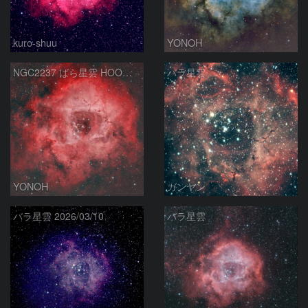
kuro-shuu
YONOH
NGC2237 ばら星雲 HOO合成
バラ星雲
YONOH
ガンヤン
バラ星雲 2026/03/10
バラ星雲