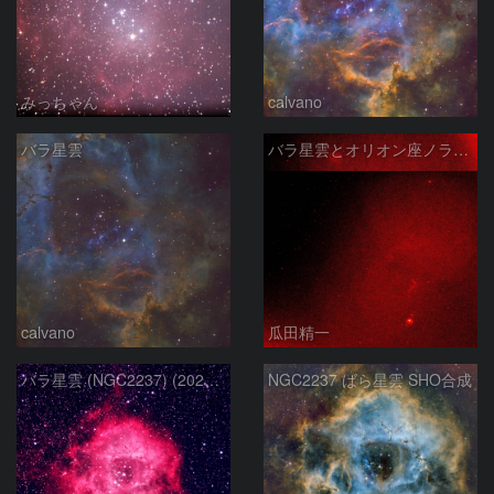
みっちゃん
calvano
バラ星雲
バラ星雲とオリオン座ノラマ50mm
calvano
瓜田精一
バラ星雲 (NGC2237) (2026/02/15他2夜)
NGC2237 ばら星雲 SHO合成