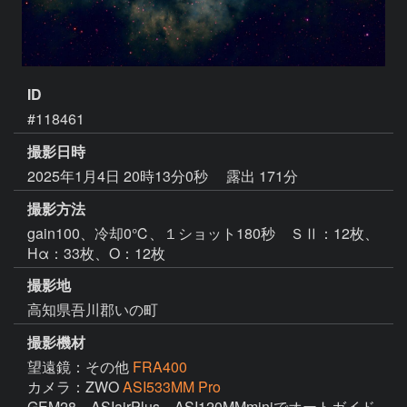
ID
#118461
撮影日時
2025年1月4日 20時13分0秒
露出 171分
撮影方法
gain100、冷却0℃、１ショット180秒 ＳⅡ：12枚、
Hα：33枚、O：12枚
撮影地
高知県吾川郡いの町
撮影機材
望遠鏡：その他
FRA400
カメラ：ZWO
ASI533MM Pro
GEM28、ASIairPlus、ASI120MMminiでオートガイド
