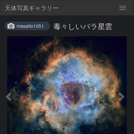
天体写真ギャラリー
Togg
navig
毒々しいバラ星雲
masaito1051