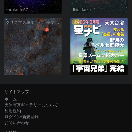
karako-m57
dido_kazu
PR
クリスマス星団、バラ星雲からかもめ星雲付近の星空
水っち
サイトマップ
ホーム
天体写真ギャラリーについて
利用規約
ログイン/新規登録
お問い合わせ