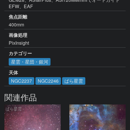
焦点距離
400mm
画像処理
PixInsight
カテゴリー
星雲・星団・銀河
天体
NGC2237
NGC2246
ばら星雲
関連作品
ばら星雲
バラ星雲