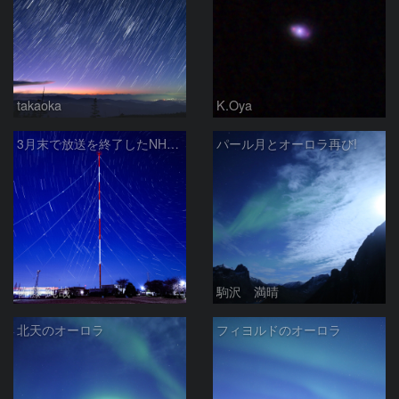
takaoka
K.Oya
3月末で放送を終了したNHKラジオ第2放送の送信アンテナと星空
パール月とオーロラ再び!
佐藤 純哉
駒沢 満晴
北天のオーロラ
フィヨルドのオーロラ