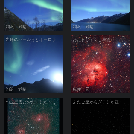
駒沢 満晴
駒沢 満晴
岩峰のパール月とオーロラ
おたまじゃくし星雲
駒沢 満晴
広住 元
勾玉星雲とおたまじゃくし星雲 2026/02/14
ふたご座からぎょしゃ座