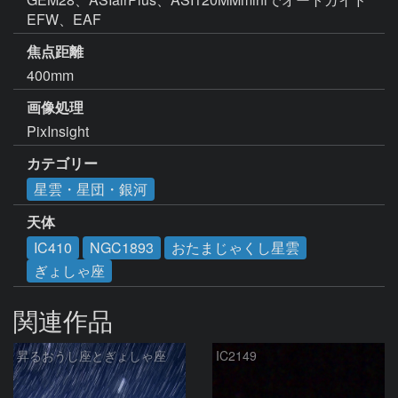
焦点距離
400mm
画像処理
PixInsight
カテゴリー
星雲・星団・銀河
天体
IC410
NGC1893
おたまじゃくし星雲
ぎょしゃ座
関連作品
昇るおうし座とぎょしゃ座
IC2149