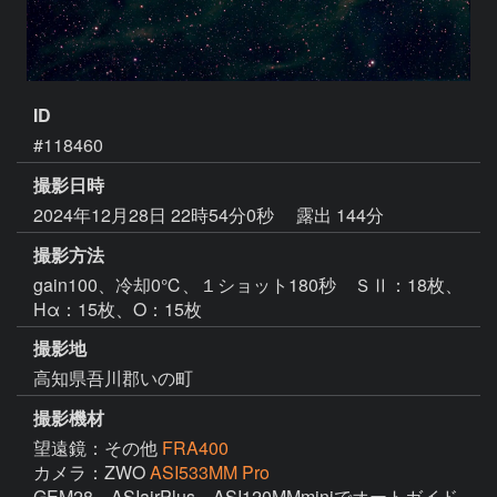
ID
#118460
撮影日時
2024年12月28日 22時54分0秒
露出 144分
撮影方法
gain100、冷却0℃、１ショット180秒 ＳⅡ：18枚、
Hα：15枚、O：15枚
撮影地
高知県吾川郡いの町
撮影機材
望遠鏡：その他
FRA400
カメラ：ZWO
ASI533MM Pro
GEM28、ASIairPlus、ASI120MMminiでオートガイド
