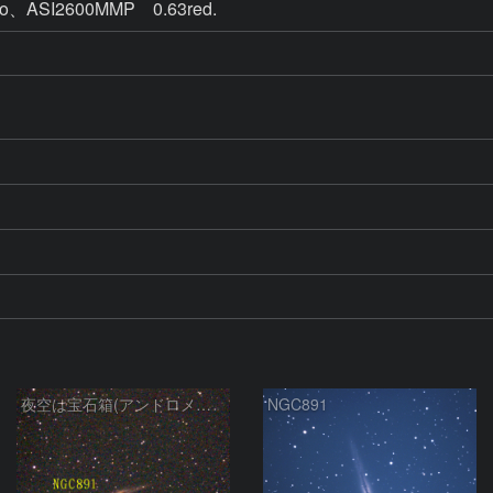
ASI2600MMP 0.63red.
夜空は宝石箱(アンドロメダ座 NGC891) Seestar50
NGC891