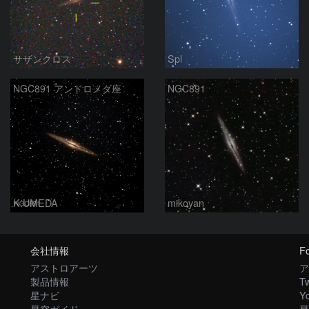
サザンクロス
Spl
NGC891 アンドロメダ座
NGC891
K.UMEDA
mikoyan
会社情報
Fo
アストロアーツ
ア
製品情報
Tw
星ナビ
Y
星空ガイド
星