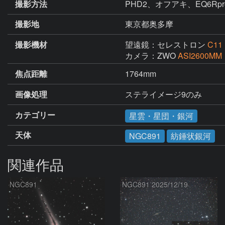
撮影方法
PHD2、オフアキ、EQ6Rpro、
撮影地
東京都奥多摩
撮影機材
望遠鏡：セレストロン
C11
カメラ：ZWO
ASI2600MM
焦点距離
1764mm
画像処理
ステライメージ9のみ
カテゴリー
星雲・星団・銀河
天体
NGC891
紡錘状銀河
関連作品
NGC891
NGC891 2025/12/19