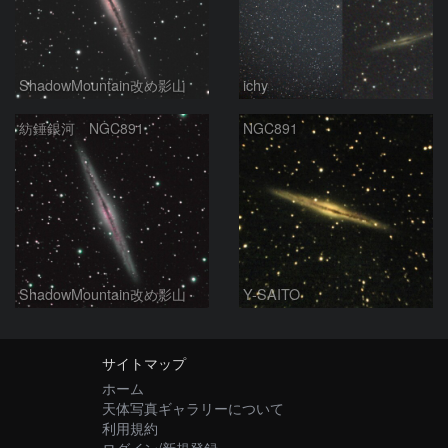
ShadowMountain改め影山
ichy
紡錘銀河 NGC891
NGC891
ShadowMountain改め影山
Y-SAITO
サイトマップ
ホーム
天体写真ギャラリーについて
利用規約
ログイン/新規登録