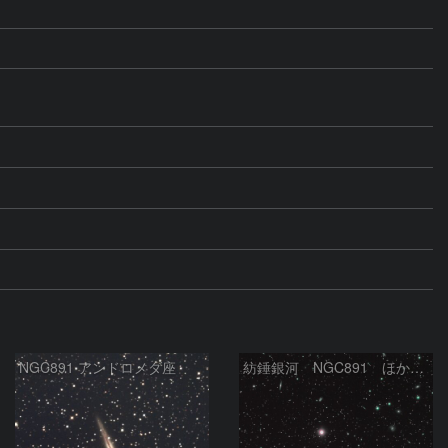
NGC891 アンドロメダ座
紡錘銀河 NGC891 ほか多数の銀河