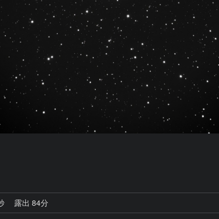
0秒
露出 84分