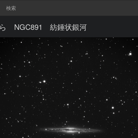
検索
ら NGC891 紡錘状銀河