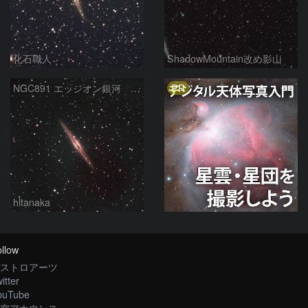
化石職人
ShadowMountain改め影山
PR
NGC891 エッジオン銀河 アンドロメダ座
hltanaka
llow
ストロアーツ
itter
ouTube
空アナウンス