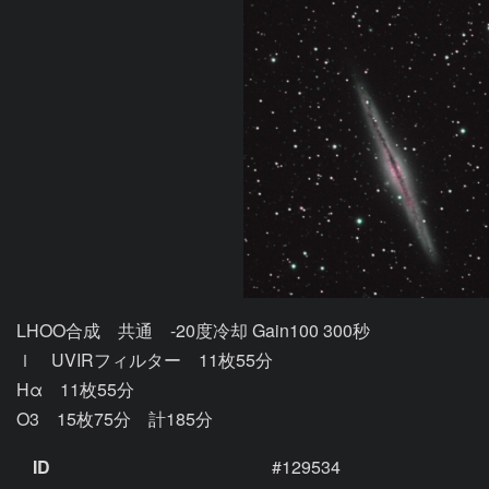
LHOO合成　共通　-20度冷却 Gain100 300秒

ｌ　UVIRフィルター　11枚55分　

Hα　11枚55分

O3　15枚75分　計185分　
ID
#129534