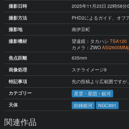
撮影日時
2025年11月23日 22時58分
撮影方法
PHD2によるガイド、オフアキ
撮影地
南伊豆町
撮影機材
望遠鏡：タカハシ
TSA120
カメラ：ZWO
ASI2600MMp
焦点距離
635mm
画像処理
ステライメージ9
特記事項
先の投稿より広範囲ですが
カテゴリー
星雲・星団・銀河
天体
紡錘銀河
NGC891
関連作品