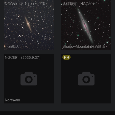
NGC891 アンドロメダ座
紡錘銀河 NGC891
化石職人
ShadowMountain改め影山
PR
NGC891（2025.9.27）
North-ain