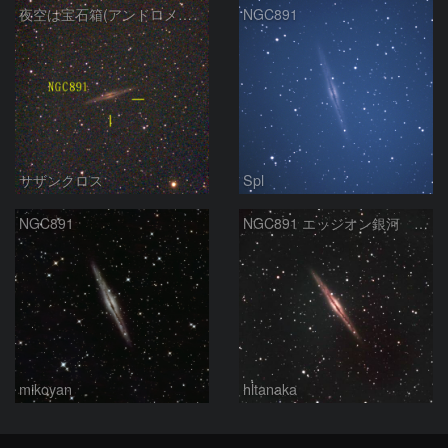
夜空は宝石箱(アンドロメダ座 NGC891) Seestar50
NGC891
サザンクロス
Spl
NGC891
NGC891 エッジオン銀河 アンドロメダ座
mikoyan
hltanaka