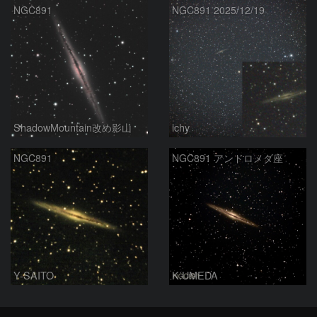
NGC891
NGC891 2025/12/19
ShadowMountain改め影山
ichy
NGC891
NGC891 アンドロメダ座
Y-SAITO
K.UMEDA