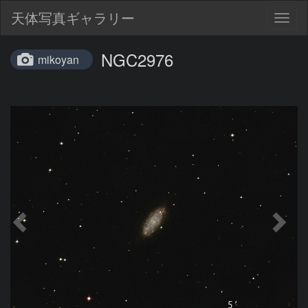
天体写真ギャラリー
Togg
navig
NGC2976
mikoyan