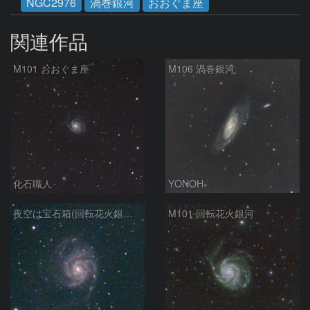
NGC2976
渦巻銀河
おおぐま座
関連作品
M101 おおぐま座
M106 渦巻銀河
化石職人
YONOH
夜空は宝石箱(回転花火銀河 M101) Seestar50
M101 回転花火銀河