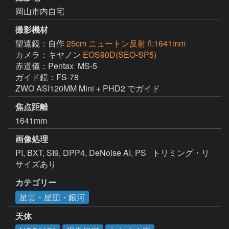
岡山市内自宅
撮影機材
望遠鏡：自作
25cm ニュートン反射 fl:1641mm
カメラ：キヤノン
EOS90D(SEO-SP5)
赤道儀：Pentax  MS-5

ガイド鏡：FS-78

ZWO ASI120MM Mini + PHD2 でガイド
焦点距離
1641mm
画像処理
PI, BXT, SI9, DPP4, DeNoise AI, PS   トリミング・リ
サイズあり
カテゴリー
星雲・星団・銀河
天体