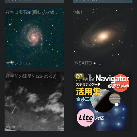
夜空は宝石箱(回転花火銀河 M101) Seestar50
M81
サザンクロス
Y-SAITO
PR
夜半前の流星N (26-05-30)
alphavir