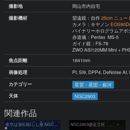
撮影地
岡山市内自宅
撮影機材
望遠鏡：自作
25cm ニュート
カメラ：キヤノン
EOS90D
バイナリーホログラムアポタ
赤道儀：Pentax  MS-5

ガイド鏡：FS-78

ZWO ASI120MM Mini + 
焦点距離
1641mm
画像処理
PI, SI9, DPP4, DeNoi
カテゴリー
星雲・星団・銀河
天体
NGC2903
関連作品
夜空は宝石箱(しし座 NGC2903) Seestar50
NGC2903@足立区