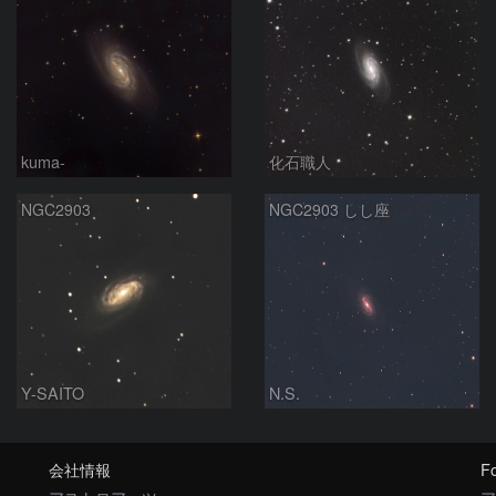
kuma-
化石職人
NGC2903
NGC2903 しし座
Y-SAITO
N.S.
会社情報
Fo