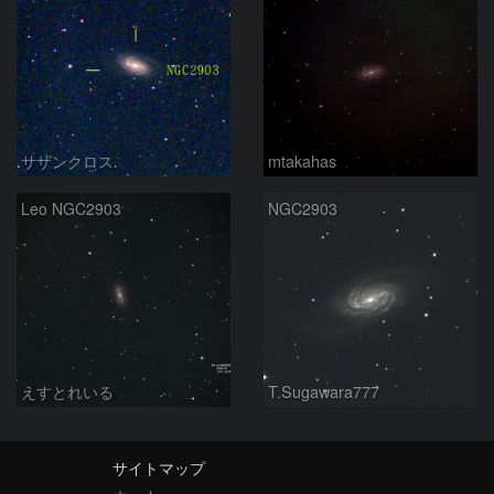
サザンクロス
mtakahas
Leo NGC2903
NGC2903
えすとれいる
T.Sugawara777
サイトマップ