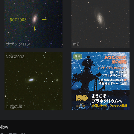
サザンクロス
ｍ2
PR
NGC2903
川越の星
llow