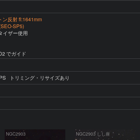
ン反射 fl:1641mm
(SEO-SP5)
イザー使用

PHD2 でガイド
se AI, PS   トリミング・リサイズあり
NGC2903
NGC2903 しし座