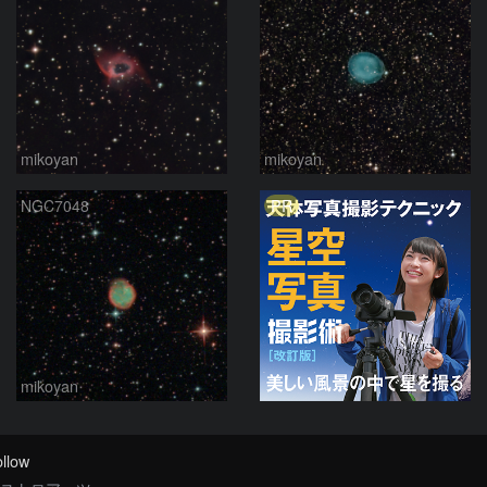
mikoyan
mikoyan
PR
NGC7048
mikoyan
llow