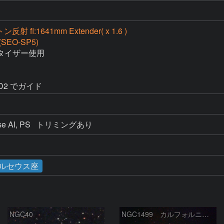
射 fl:1641mm Extender( x 1.6 )
(SEO-SP5)
イザー使用

PHD2 でガイド
Noise AI, PS   トリミングあり
ルセウス座
NGC40
NGC1499 カルフォルニア星雲