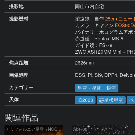
撮影地
岡山市内自宅
撮影機材
望遠鏡：自作
25cm ニュートン反
カメラ：キヤノン
EOS90D
バイナリーホログラムアポタ
赤道儀：Pentax  MS-5

ガイド鏡：FS-78

ZWO ASI120MM Mini + 
焦点距離
2626mm
画像処理
DSS, PI, SI9, DPP4, De
カテゴリー
星雲・星団・銀河
天体
IC2003
惑星状星雲
ペ
関連作品
カリフォルニア星雲（NGC 1499）
Abell80