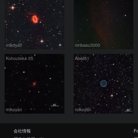
mikoyan
ninbasu3000
Kohoutek4-55
Abell51
mikoyan
mikoyan
会社情報
Fo