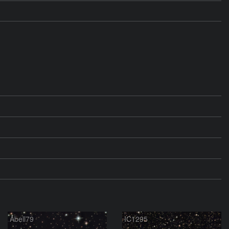
Abell79
IC1295