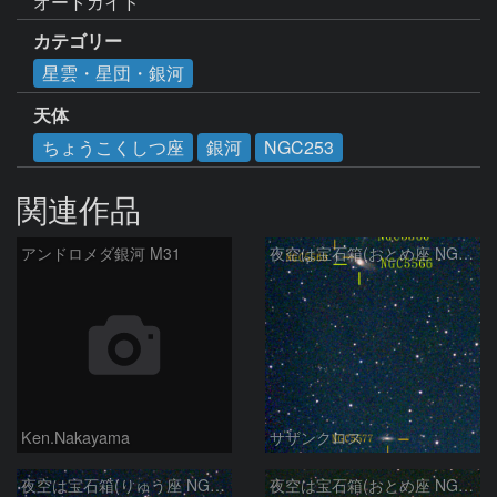
オートガイド
カテゴリー
星雲・星団・銀河
天体
ちょうこくしつ座
銀河
NGC253
関連作品
アンドロメダ銀河 M31
夜空は宝石箱(おとめ座 NGC5566) Seestar50
Ken.Nakayama
サザンクロス
夜空は宝石箱(りゅう座 NGC6503) Seestar50
夜空は宝石箱(おとめ座 NGC5746) Seestar50