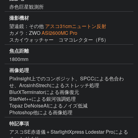
赤色巨星観測所
撮影機材
望遠鏡：その他
アスコ31cmニュートン反射
カメラ：ZWO
ASI2600MC Pro
スカイウォッチャー　コマコレクター（F5）
焦点距離
1800mm
画像処理
PixInsight上でのコンポジット、SPCCによる色合わ
せ、ArcsinhStrechによるストレッチ処理

BlurXTerminatorによる画像復元

StarNet++による銀河強調処理

Topaz DeNoiseAIによるノイズ低減

Photoshop他による画像処理
特記事項
アスコSE赤道儀＋StarlightXpress Lodestar Proによる