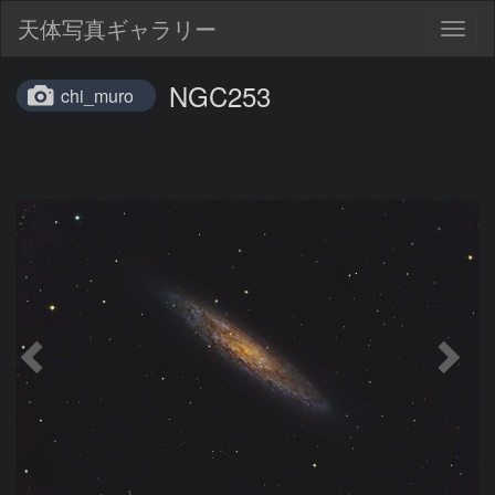
天体写真ギャラリー
Togg
navig
NGC253
chi_muro