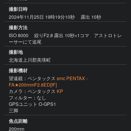
撮影日時
2024年11月25日 19時19分10秒
露出 10秒
撮影方法
ISO 8000 絞りF2.8 露出 10秒×1コマ アストロトレ
ーサーにて追尾
撮影地
北海道上川郡美瑛町
撮影機材
望遠鏡：ペンタックス
smc PENTAX -
FA★200mmF2.8ED[IF]
カメラ：ペンタックス
KP
フィルター：なし

GPSユニット O-GPS1

三脚
焦点距離
200mm