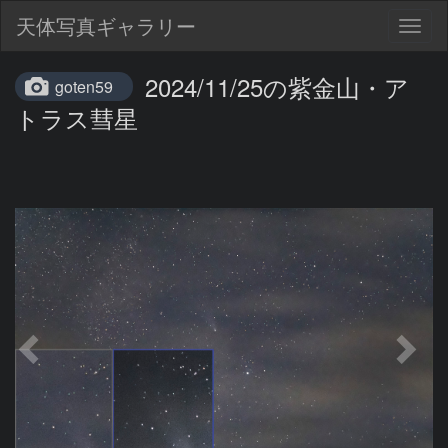
天体写真ギャラリー
Togg
navig
2024/11/25の紫金山・ア
goten59
トラス彗星