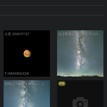
火星 2026/07/27
ほぼ垂直に立ち昇る天の川銀河
T-HASHIGUCHI
takaoka
PR
四阿山（あずまやさん）と立ち昇る夏の銀河