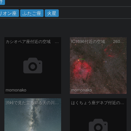
野
リオン座
ふたご座
火星
カシオペア座付近の空域 260720
IC1396付近の空域 260720
momonako
momonako
渋峠で見た立ち昇る天の川銀河
はくちょう座デネブ付近の空域 260720