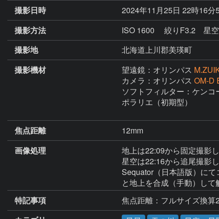
撮影日時
2024年11月25日 22時16分
撮影方法
ISO 1600 絞りF3.2
撮影地
北海道上川郡美瑛町
撮影機材
望遠鏡：オリンパス
M.ZUI
カメラ：オリンパス
OM-D 
ソフトフィルター：ケンコー製
ポラリエ（初期型）

焦点距離
12mm
画像処理
地上は22:09から固定撮
星空は22:16から追尾撮影
Sequator（日本語版）にて
と地上を合成（手動）して
特記事項
焦点距離：フルサイズ換算2