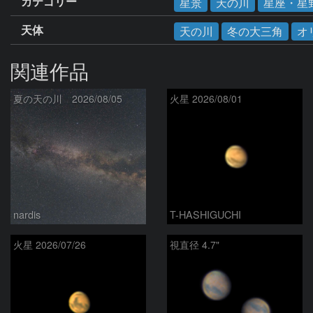
カテゴリー
星景
天の川
星座・星
天体
天の川
冬の大三角
オ
関連作品
夏の天の川 2026/08/05
火星 2026/08/01
nardis
T-HASHIGUCHI
火星 2026/07/26
視直径 4.7"