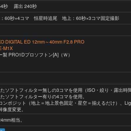
54秒
露出 240秒
 星空：60秒×4コマ 恒星時追尾 地上：60秒×3コマ固定撮影
KO DIGITAL ED 12mm～40mm F2.8 PRO
E-M1X
 PRO1Dプロソフトン[A]（Ｗ）

影したソフトフィルター無しの3コマを使用（ISO・絞り・露出時
したソフトフィルター有りの4コマを使用。

コンポジット（地上＝地上景色固定・星空＝揃えるだけ）、Lightroom C
解像度変更。
4mm相当。