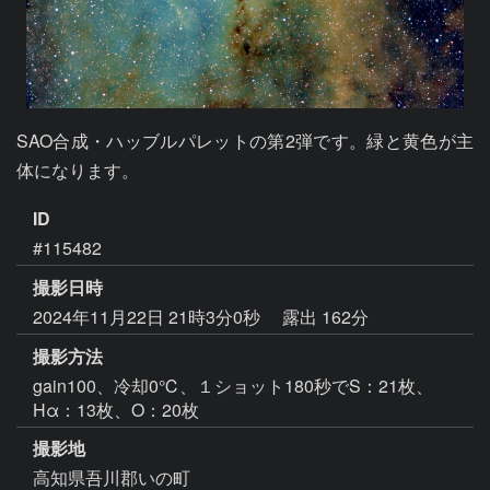
SAO合成・ハッブルパレットの第2弾です。緑と黄色が主
体になります。
ID
#115482
撮影日時
2024年11月22日 21時3分0秒
露出 162分
撮影方法
gain100、冷却0℃、１ショット180秒でS：21枚、
Hα：13枚、O：20枚
撮影地
高知県吾川郡いの町