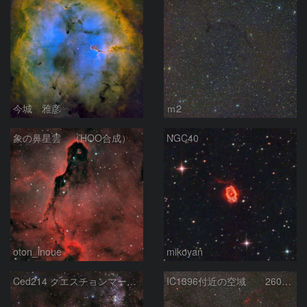
今城 雅彦
ｍ2
象の鼻星雲 （HOO合成）
NGC40
oton_inoue
mikoyan
Ced214 クエスチョンマーク星雲の“心臓部”
IC1396付近の空域 260720