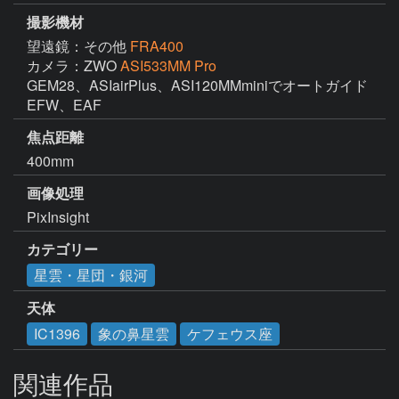
撮影機材
望遠鏡：その他
FRA400
カメラ：ZWO
ASI533MM Pro
GEM28、ASIairPlus、ASI120MMminiでオートガイド

焦点距離
400mm
画像処理
PixInsight
カテゴリー
星雲・星団・銀河
天体
IC1396
象の鼻星雲
ケフェウス座
関連作品