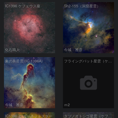
IC1396 ケフェウス座
Sh2-155（洞窟星雲）
化石職人
今城 雅彦
象の鼻星雲 (IC 1396A)
フライングバット星雲（ケフェウス座）
今城 雅彦
ｍ2
IC1396 と ガーネットスター
タツノオトシゴ星雲（ケフェウス座）