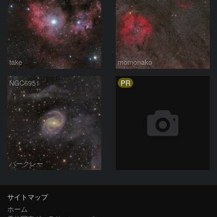
take
momonako
PR
NGC6951
バークレー
サイトマップ
ホーム