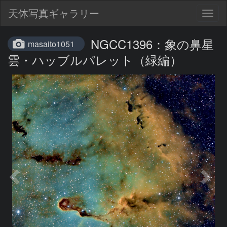
天体写真ギャラリー
Togg
navig
NGCC1396：象の鼻星
masaito1051
雲・ハッブルパレット（緑編）