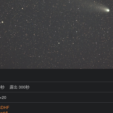
9秒
露出 300秒
×20
SDHF
arkⅡ