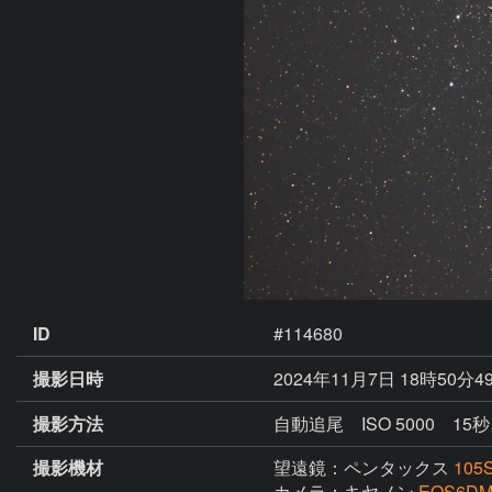
ID
#114680
撮影日時
2024年11月7日 18時50分4
撮影方法
自動追尾 ISO 5000 15秒
撮影機材
望遠鏡：ペンタックス
105
カメラ：キヤノン
EOS6DM