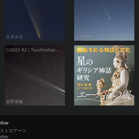
エオルセ
エオルセ
PR
C/2023 A3 ( Tsuchinshan-ATLAS )
金野栄敏
llow
ストロアーツ
itter