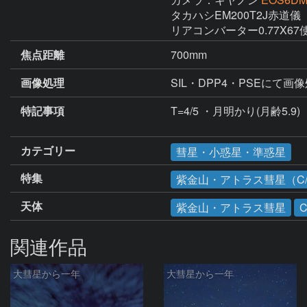
タカハシEM200T2J赤道儀

リアコンバーター0.77X67
焦点距離
700mm
画像処理
SIL・DPP4・PSEにて
特記事項
T=4/5 ・月明かり(月齢5.9)

カテゴリー
彗星・小惑星・準惑星
特集
紫金山・アトラス彗星（C/2
天体
紫金山・アトラス彗星
C
関連作品
大彗星から一年
大彗星から一年