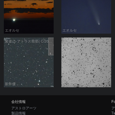
エオルセ
エオルセ
紫金山-アトラス彗星( C/2023A3 )：2025/09/16
C/2023 A3 (Tsuchinshan-ATLAS)
新井優
モンドシャルナ
会社情報
Fo
アストロアーツ
ア
製品情報
Tw