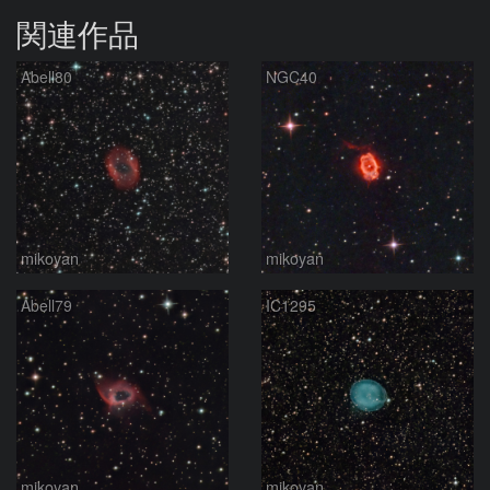
関連作品
Abell80
NGC40
mikoyan
mikoyan
Abell79
IC1295
mikoyan
mikoyan