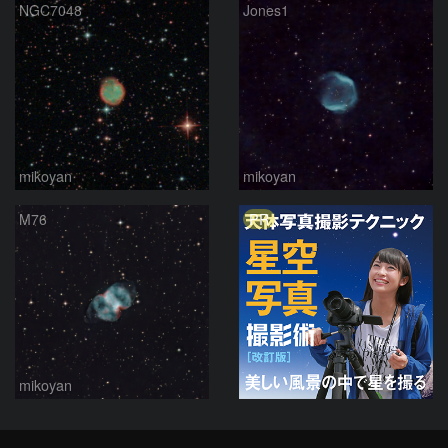
NGC7048
Jones1
mikoyan
mikoyan
PR
M76
mikoyan