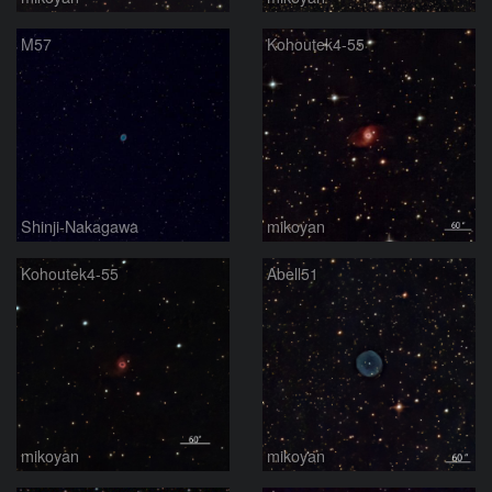
M57
Kohoutek4-55
Shinji-Nakagawa
mikoyan
Kohoutek4-55
Abell51
mikoyan
mikoyan