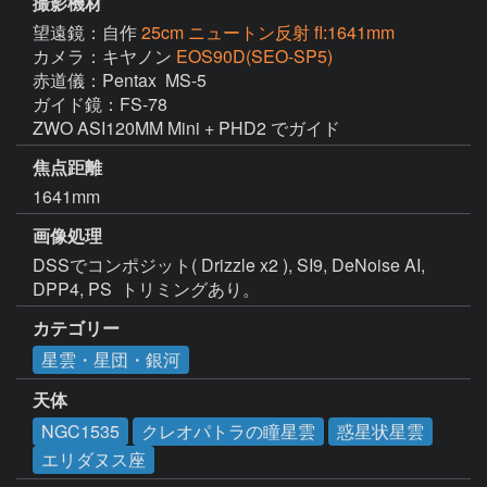
撮影機材
望遠鏡：自作
25cm ニュートン反射 fl:1641mm
カメラ：キヤノン
EOS90D(SEO-SP5)
赤道儀：Pentax  MS-5

ガイド鏡：FS-78

ZWO ASI120MM Mini + PHD2 でガイド
焦点距離
1641mm
画像処理
DSSでコンポジット( Drizzle x2 ), SI9, DeNoise AI, 
DPP4, PS  トリミングあり。
カテゴリー
星雲・星団・銀河
天体
NGC1535
クレオパトラの瞳星雲
惑星状星雲
エリダヌス座