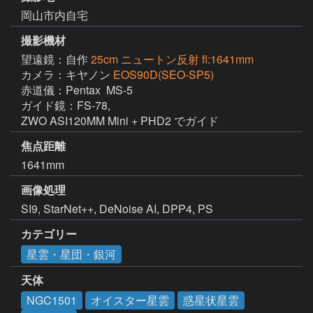
岡山市内自宅
撮影機材
望遠鏡：自作
25cm ニュートン反射 fl:1641mm
カメラ：キヤノン
EOS90D(SEO-SP5)
赤道儀：Pentax  MS-5

ガイド鏡：FS-78, 

ZWO ASI120MM Mini + PHD2 でガイド
焦点距離
1641mm
画像処理
SI9, StarNet++, DeNoise AI, DPP4, PS
カテゴリー
星雲・星団・銀河
天体
NGC1501
オイスター星雲
惑星状星雲