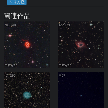
きりん座
関連作品
NGC40
Abell79
mikoyan
mikoyan
IC1295
M57