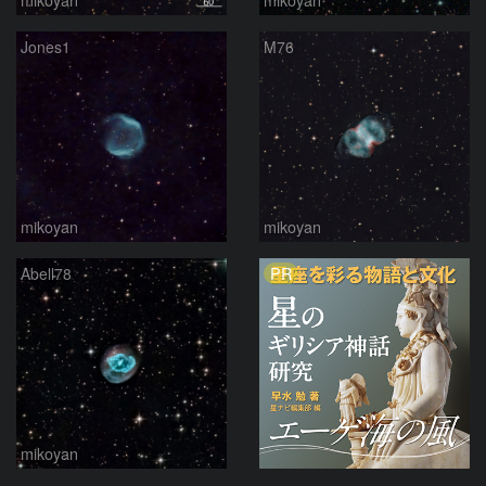
Jones1
M76
mikoyan
mikoyan
PR
Abell78
mikoyan