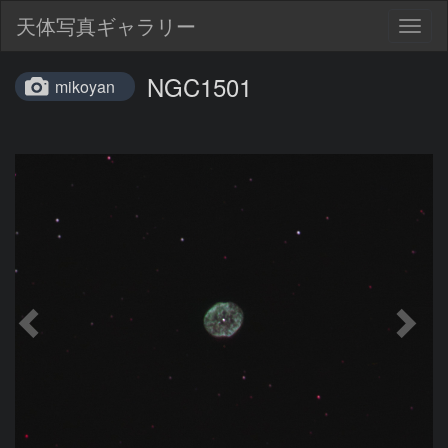
天体写真ギャラリー
Togg
navig
NGC1501
mikoyan