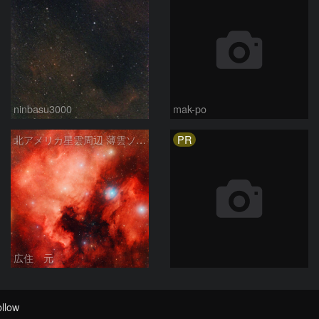
ninbasu3000
mak-po
PR
北アメリカ星雲周辺 薄雲ソフトフィルター
広住 元
llow