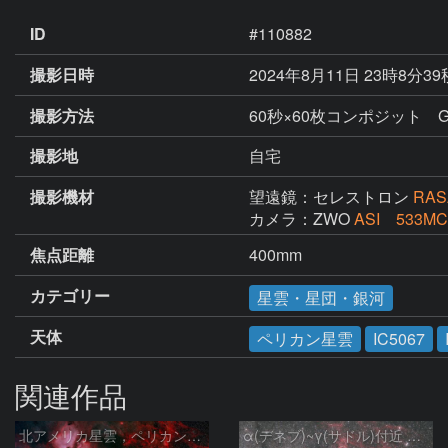
ID
#110882
撮影日時
2024年8月11日 23時8分3
撮影方法
60秒×60枚コンポジット Ga
撮影地
自宅
撮影機材
望遠鏡：セレストロン
RAS
カメラ：ZWO
ASI 533MC
焦点距離
400mm
カテゴリー
星雲・星団・銀河
天体
ペリカン星雲
IC5067
関連作品
北アメリカ星雲，ペリカン星雲，サドル付近，クレセント星雲，網状星雲・・・etc
α(デネブ)~γ(サドル)付近 NGC7000 北アメリカ星雲 IC5067~5070 ペリカン星雲 はくちょう座