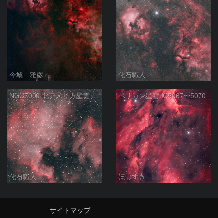
今城 雅彦
化石職人
NGC7000 北アメリカ星雲 IC5067~5070 ペリカン星雲 はくちょう座
ペリカン星雲 IC5067〜5070
化石職人
ほしすき
サイトマップ