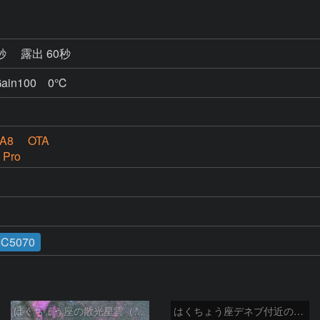
9秒
露出 60秒
in100 0℃
A8 OTA
 Pro
IC5070
はくちょう座の散光星雲（１００ｍｍ）
はくちょう座デネブ付近の空域 260720