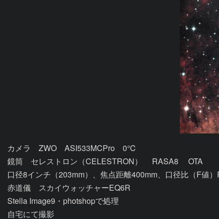
カメラ　ZWO　ASI533MCPro　0℃							

鏡筒　セレストロン（CELESTRON）　 RASA8　 OTA							

口径8インチ（203mm）、焦点距離400mm、口径比（F値）F2.0					
赤道儀　スカイウォッチャーEQ6R							

Stella Image9・photshopで処理							
