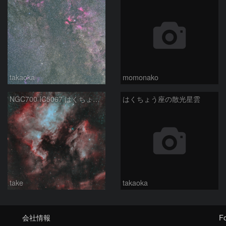
takaoka
momonako
NGC700 IC5067 はくちょう座
はくちょう座の散光星雲
take
takaoka
会社情報
Fo