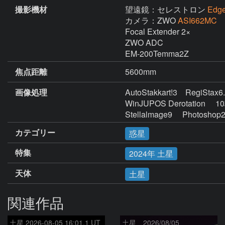
撮影機材
望遠鏡：セレストロン
Edg
カメラ：ZWO
ASI662MC
Focal Extender 2×

ZWO ADC

EM-200Temma2Z
焦点距離
5600mm
画像処理
AutoStakkart!3    RegiStax6.1
WinJUPOS Derotation     10
Stellalmage9     Photoshop
カテゴリー
惑星
特集
2024年 土星
天体
土星
関連作品
土星 2026-08-05 16:01.1 UT
土星 2026/08/05