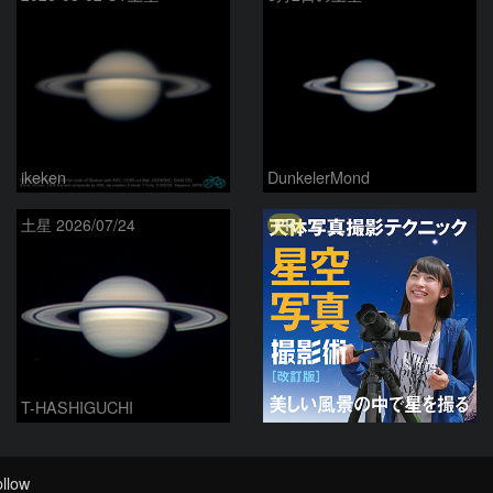
ikeken
DunkelerMond
PR
土星 2026/07/24
T-HASHIGUCHI
llow