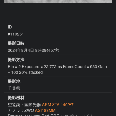
ID
#110251
撮影日時
2024年8月4日 8時29分57秒
撮影方法
Bin = 2 Exposure = 22.772ms FrameCount = 930 Gain
= 102 20% stacked
撮影地
千葉県
撮影機材
望遠鏡：国際光器
APM ZTA 140/F7
カメラ：ZWO
ASI183MM
Daystar φ150mm Red-ERF + 2x パワーメイト + 