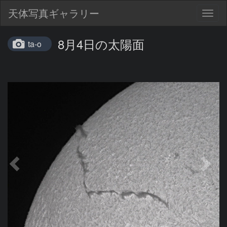
天体写真ギャラリー
Togg
navig
8月4日の太陽面
ta-o