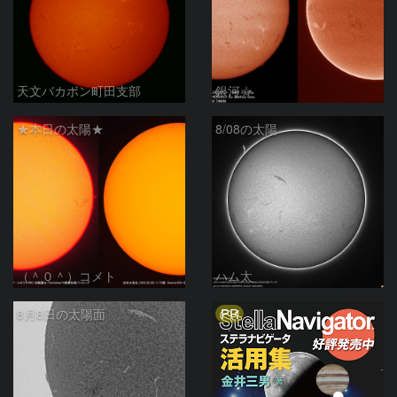
天文バカボン町田支部
銀河☆
★本日の太陽★
8/08の太陽
（＾０＾）コメト
ハム太
PR
8月8日の太陽面