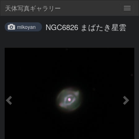
天体写真ギャラリー
Togg
navig
NGC6826 まばたき星雲
mikoyan