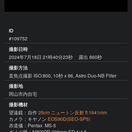
ID
#109752
撮影日時
2024年7月18日 21時40分23秒
露出 860秒
撮影方法
直焦点撮影 ISO:800, 10秒 x 86, Astro Duo-NB Filter
撮影地
岡山市内自宅
撮影機材
望遠鏡：自作
25cm ニュートン反射 fl:1641mm
カメラ：キヤノン
EOS90D(SEO-SP5)
赤道儀：Pentax  MS-5

ガイド鏡：NIKKOR 300mm ED 1:4.5
