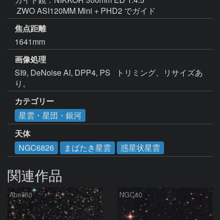
 ZWO ASI120MM Mini + PHD2 でガイド
焦点距離
1641mm
画像処理
SI9, DeNoise AI, DPP4, PS   トリミング、リサイズあ
カテゴリー
星雲・星団・銀河
天体
NGC6826
まばたき星雲
惑星状星雲
関連作品
Abell80
NGC40