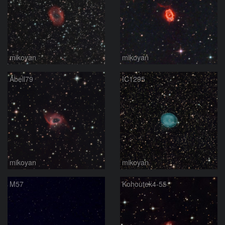
mikoyan
mikoyan
Abell79
IC1295
mikoyan
mikoyan
M57
Kohoutek4-55