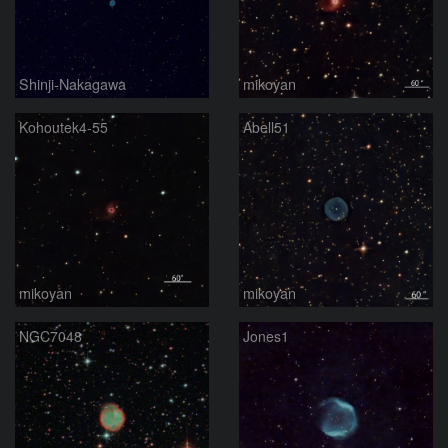
Shinji-Nakagawa
mikoyan
Kohoutek4-55
Abell51
mikoyan
mikoyan
NGC7048
Jones1