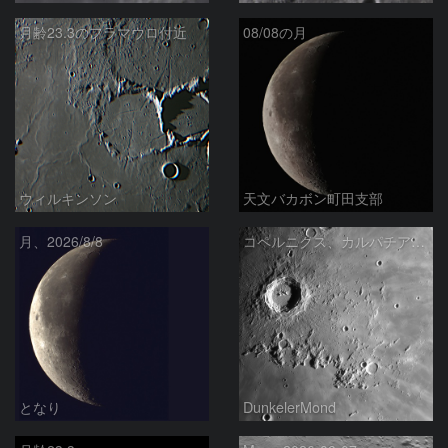
月齢23.3のフラマウロ付近
08/08の月
ウィルキンソン
天文バカボン町田支部
月、2026/8/8
コペルニクス、カルパチア山脈付近
となり
DunkelerMond