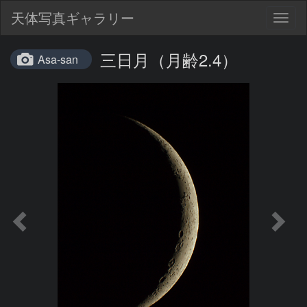
天体写真ギャラリー
Togg
navig
三日月（月齢2.4）
Asa-san