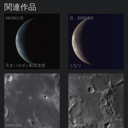
関連作品
08/09の月
月、2026/8/9
天文バカボン町田支部
となり
マルト
ヘシオドスA
hare-star
hare-star