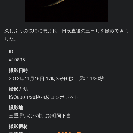
久しぶりの快晴に恵まれ、日没直後の三日月を撮影できま
した。
ID
#10895
撮影日時
2012年11月16日 17時35分0秒
露出 1/20秒
撮影方法
ISO800 1/20秒×4枚コンポジット
撮影地
三重県いなべ市北勢町阿下喜
撮影機材