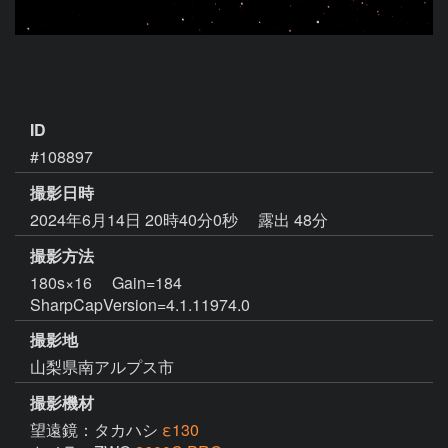
ID
#108897
撮影日時
2024年6月14日 20時40分0秒
露出 48分
撮影方法
180s×16 Gain=184
SharpCapVersion=4.1.11974.0
撮影地
山梨県南アルプス市
撮影機材
望遠鏡：タカハシ
ε130