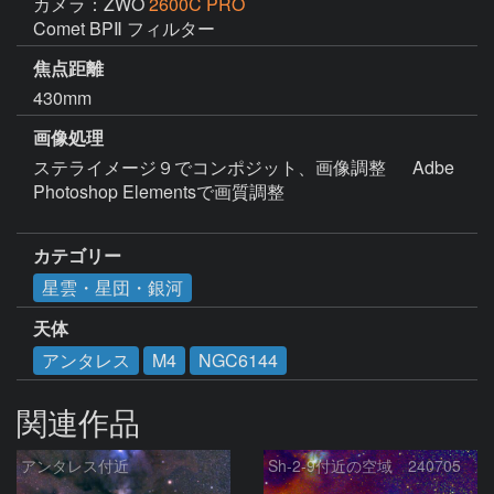
カメラ：ZWO
2600C PRO
Comet BPⅡ フィルター
焦点距離
430mm
画像処理
ステライメージ９でコンポジット、画像調整 　 Adbe 
Photoshop Elementsで画質調整

カテゴリー
星雲・星団・銀河
天体
アンタレス
M4
NGC6144
関連作品
アンタレス付近
Sh-2-9付近の空域 240705