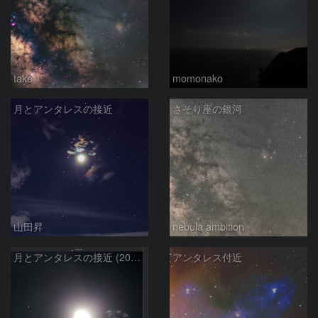
take
momonako
月とアンタレスの接近
さそり座の銀河
山田昇
nebula ambition
月とアンタレスの接近 (2026/06/27)
アンタレス付近