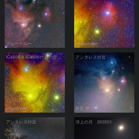
ブルーシルー
momonako
IC4605 & IC4606付近の空域 240705
アンタレス付近
momonako
有賀 敬治
アンタレス付近
洋上の月 260501