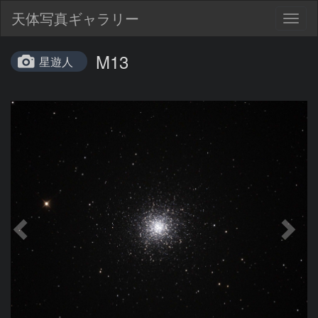
天体写真ギャラリー
Togg
navig
M13
星遊人