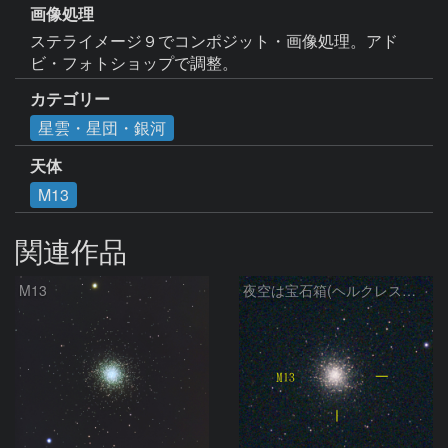
画像処理
ステライメージ９でコンポジット・画像処理。アド
ビ・フォトショップで調整。
カテゴリー
星雲・星団・銀河
天体
M13
関連作品
M13
夜空は宝石箱(ヘルクレス座 M13) Seestar50