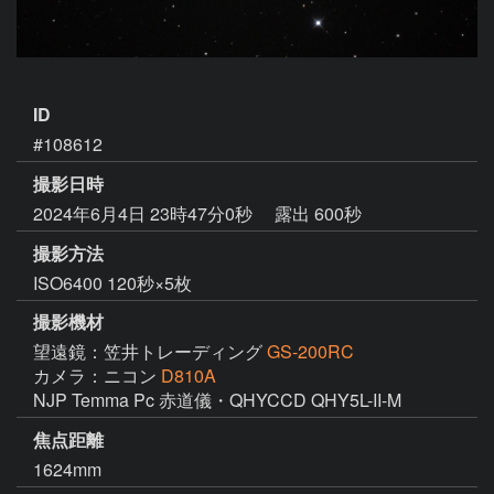
ID
#108612
撮影日時
2024年6月4日 23時47分0秒
露出 600秒
撮影方法
ISO6400 120秒×5枚
撮影機材
望遠鏡：笠井トレーディング
GS-200RC
カメラ：ニコン
D810A
NJP Temma Pc 赤道儀・QHYCCD QHY5L-II-M
焦点距離
1624mm