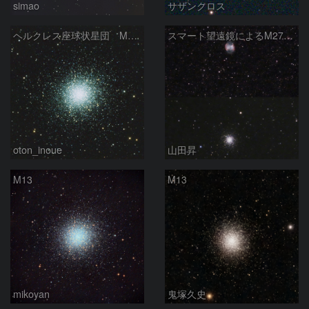
simao
サザンクロス
ヘルクレス座球状星団 M１３（RGB合成）
スマート望遠鏡によるM27とM13
oton_inoue
山田昇
M13
M13
mikoyan
鬼塚久史