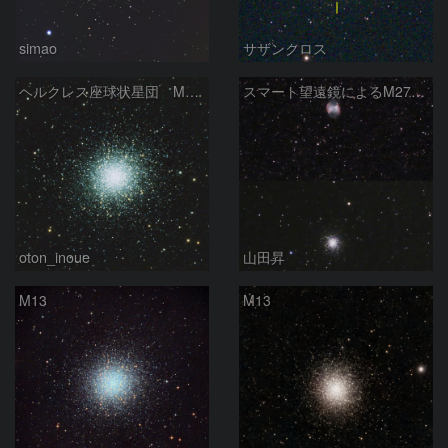
simao
サザンクロス
ヘルクレス座球状星団 M１３（RGB合成）
スマート望遠鏡によるM27とM13
oton_inoue
山田昇
M13
M13