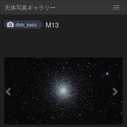
天体写真ギャラリー
Togg
navig
M13
dido_kazu