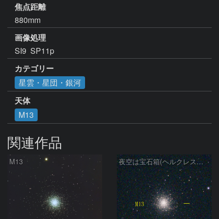
焦点距離
880mm
画像処理
SI9  SP11p
カテゴリー
星雲・星団・銀河
天体
M13
関連作品
M13
夜空は宝石箱(ヘルクレス座 M13) Seestar50